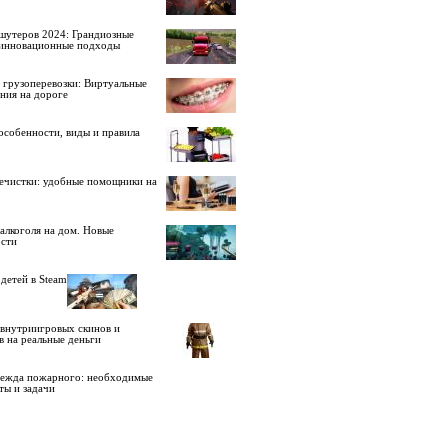
шутеров 2024: Грандиозные
 инновационные подходы
 грузоперевозки: Виртуальные
ния на дороге
особенности, виды и правила
ечистки: удобные помощники на
алкоголя на дом. Новые
сти
детей в Steam
внутриигровых скинов и
в на реальные деньги
дежда пожарного: необходимые
ты и задачи