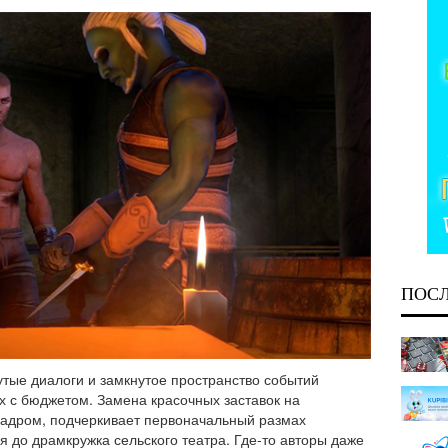
ПОС
утые диалоги и замкнутое пространство событий
 с бюджетом. Замена красочных заставок на
 кадром, подчеркивает первоначальный размах
я до драмкружка сельского театра. Где-то авторы даже