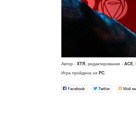
Автор -
XTR
, редактирование -
ACE
,
Игра пройдена на
PC
.
`
Facebook
Twitter
Мой м