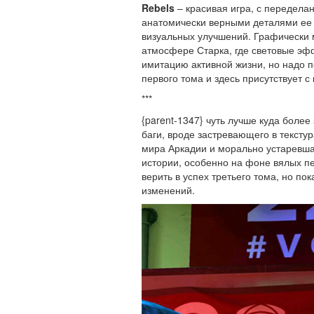
Rebels
– красивая игра, с передела
анатомически верными деталями ее 
визуальных улучшений. Графически 
атмосфере Старка, где световые эф
имитацию активной жизни, но надо п
первого тома и здесь присутствует
***
{parent-1347} чуть лучше куда боле
баги, вроде застревающего в тексту
мира Аркадии и морально устаревша
истории, особенно на фоне вялых пе
верить в успех третьего тома, но по
изменений.