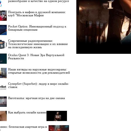
разнообразие и качество на одном ресурсе
Поиграть в мафию в дружной компании:
клуб "Московская Мафия
Pocket Option: Инновационный подход к
бинарным опционам
Современные радиоприемники:
Технологические инновации и их влияние
на повседневную жизнь
Oculus Quest 3: Новая Эра Виртуальной
Реальности
Наши взгляды на наружные видеоэкраны:
открытые возможности для рекламодателей
Супербет (Superbet): лидер в мире онлайн-
ставок
Barotrauma: мрачная игра на дне океана
Как выбрать онлайн казино
зино: безопасная азартная игра в
е