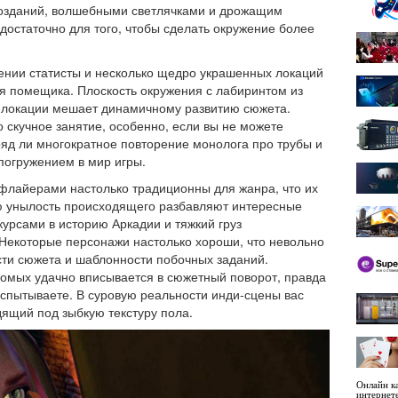
озданий, волшебными светлячками и дрожащим
достаточно для того, чтобы сделать окружение более
нии статисты и несколько щедро украшенных локаций
 помещика. Плоскость окружения с лабиринтом из
 локации мешает динамичному развитию сюжета.
о скучное занятие, особенно, если вы не можете
ряд ли многократное повторение монолога про трубы и
 погружением в мир игры.
 флайерами настолько традиционны для жанра, что их
ю унылость происходящего разбавляют интересные
курсами в историю Аркадии и тяжкий груз
 Некоторые персонажи настолько хороши, что невольно
ти сюжета и шаблонности побочных заданий.
комых удачно вписывается в сюжетный поворот, правда
испытываете. В суровую реальности инди-сцены вас
ящий под зыбкую текстуру пола.
Онлайн ка
интернет