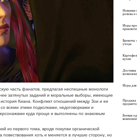
Новинки 
релизы и
Игры про
приключе
Брекеты: 
ухода
Картофел
кухне
Доставка 
возможно
Игры для 
жскую часть фанатов, предлагая неспешные монологи
енее затянутых заданий и моральные выборы, имеющие
 история Киана. Конфликт отношений между Зои и ее
Продажа 
предмето
 со всеми этими подколками, недоговорками и
ерсонажами куда проще и выполнены по знакомым
Боевая о
компонен
ий из первого тома, вроде покупки органической
 повествования хоть и меняется в лучшую сторону, но