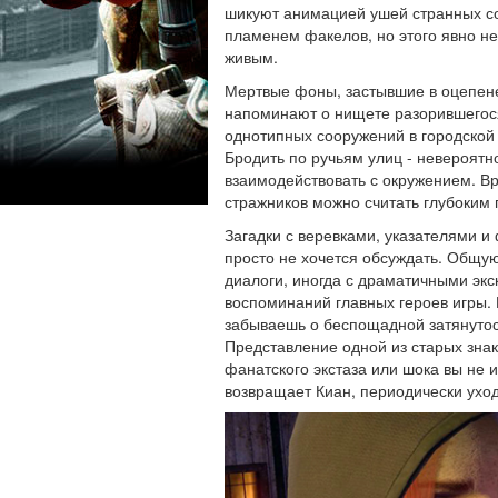
шикуют анимацией ушей странных с
пламенем факелов, но этого явно не
живым.
Мертвые фоны, застывшие в оцепене
напоминают о нищете разорившегося
однотипных сооружений в городской
Бродить по ручьям улиц - невероятн
взаимодействовать с окружением. В
стражников можно считать глубоким
Загадки с веревками, указателями и
просто не хочется обсуждать. Общу
диалоги, иногда с драматичными экс
воспоминаний главных героев игры.
забываешь о беспощадной затянутос
Представление одной из старых зна
фанатского экстаза или шока вы не 
возвращает Киан, периодически уход