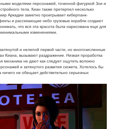
нными моделями персонажей, точенной фигуркой Зои и
стройного тела. Киан также претерпел несколько
мир Аркадии заметно проигрывает киберпанк-
фекты и рассекающие небо грузовые корабли создают
онимать, что вся эта красота была нарисована еще для
 с минимальными изменениями.
е затянутой и нелепой первой части, но многочисленные
рах Киана, вызывают раздражение. Низкая проработка
я механика не дают как следует ощутить волокно
рсонажей и затянутого развития сюжета. Хотелось бы
ка ничего не обещает действительно серьезных