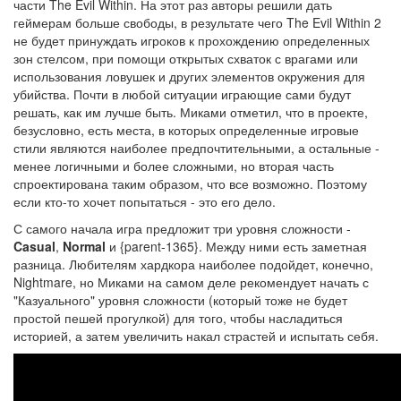
части The Evil Within. На этот раз авторы решили дать
геймерам больше свободы, в результате чего The Evil Within 2
не будет принуждать игроков к прохождению определенных
зон стелсом, при помощи открытых схваток с врагами или
использования ловушек и других элементов окружения для
убийства.
Почти в любой ситуации играющие сами будут
решать, как им лучше быть
. Миками отметил, что в проекте,
безусловно, есть места, в которых определенные игровые
стили являются наиболее предпочтительными, а остальные -
менее логичными и более сложными, но вторая часть
спроектирована таким образом, что все возможно. Поэтому
если кто-то хочет попытаться - это его дело.
С самого начала игра предложит три уровня сложности -
Casual
,
Normal
и {parent-1365}. Между ними есть заметная
разница. Любителям хардкора наиболее подойдет, конечно,
Nightmare,
но Миками на самом деле рекомендует начать с
"Казуального" уровня сложности (который тоже не будет
простой пешей прогулкой) для того, чтобы насладиться
историей, а затем увеличить накал страстей и испытать себя
.