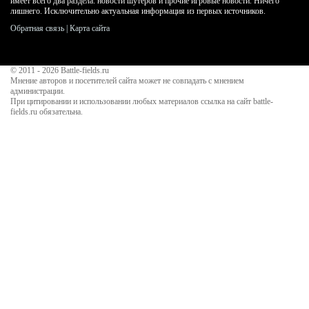
имеет всего два раздела: новости шутеров и прочие игровые новости. Ничего
лишнего. Исключительно актуальная информация из первых источников.
Обратная связь
|
Карта сайта
© 2011 - 2026
Battle-fields.ru
Мнение авторов и посетителей сайта может не совпадать с мнением
администрации.
При цитировании и использовании любых материалов ссылка на сайт battle-
fields.ru обязательна.