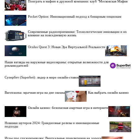
Поиграть в мафию в дружной компании: клуб "Московская Мафия
Pocket Option: Инновационный подход к бинарным опционам
Современные радиоприемники: Технологические инновации и их
влияние на повседневную жизнь
Oculus Quest 3: Новая Эра Виртуальной Реальности
Наши взгляды на наружные видеоэкраны: открытые возможности для
рекламодателей
Супербет (Superbet): лидер в мире онлайн-ставок
Barotrauma: мрачная игра на дне океана
Как выбрать онлайн казино
Онлайн казино: безопасная азартная игра в интернете
Новинки шутеров 2024: Грандиозные релизы и инновационные
подходы
Игры про грузоперевозки: Виртуальные приключения на дороге