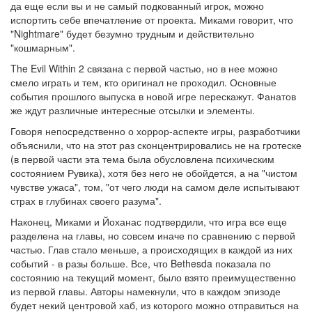
да еще если вы и не самый подкованный игрок, можно
испортить себе впечатление от проекта. Миками говорит, что
"Nightmare" будет безумно трудным и действительно
"кошмарным".
The Evil Within 2 связана с первой частью, но в нее можно
смело играть и тем, кто оригинал не проходил. Основные
события прошлого выпуска в новой игре перескажут. Фанатов
же ждут различные интересные отсылки и элементы.
Говоря непосредственно о хоррор-аспекте игры, разработчики
объяснили, что на этот раз сконцентрировались не на гротеске
(в первой части эта тема была обусловлена психическим
состоянием Рувика), хотя без него не обойдется, а на "чистом
чувстве ужаса", том, "от чего люди на самом деле испытывают
страх в глубинах своего разума".
Наконец, Миками и Йоханас подтвердили, что игра все еще
разделена на главы, но совсем иначе по сравнению с первой
частью
. Глав стало меньше, а происходящих в каждой из них
событий - в разы больше. Все, что Bethesda показала по
состоянию на текущий момент, было взято преимущественно
из первой главы. Авторы намекнули, что в каждом эпизоде
будет некий центровой хаб, из которого можно отправиться на