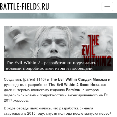
Toggl
navig
The Evil Within 2 - разработчики поделились
новыми подробностями игры и пообещали
захватывающую историю
Создатель {parent-1140} и
The Evil Within Синдзи Миками
и
руководитель разработки
The Evil Within 2 Джон Йоханас
дали интервью японскому изданию
Famitsu
, в котором
поделились новыми подробностями анонсированного на E3
2017 хоррора.
В ходе беседы выяснилось, что разработка сиквела
стартовала в 2015 году
, спустя полгода после выпуска первой