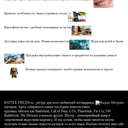
Брекеты: особенности, виды и правила ухода
Картофелечистки: удобные помощники на кухне
Доставка алкоголя на дом. Новые возможности
Игры для детей в Steam
Продажа внутриигровых скинов и предметов на реальные деньги
Боевая одежда пожарного: необходимые компоненты и задачи
BATTLE-FIELDS.ru - ресурс для всех любителей легендарных
шутеров. Здесь собираются самые последние новости таких
крупных тайтлов как Battlefield, Call of Duty, GTA, PlanetSide, Far Cry, SW
Battlefront, The Division и многих других. Шутер - популярнейший жанр в
современной индустрии видеоигр. И мы хотим, чтобы наши читатели могли
получать только свежие новости шутеров со всего мира. Именно поэтому наш сайт