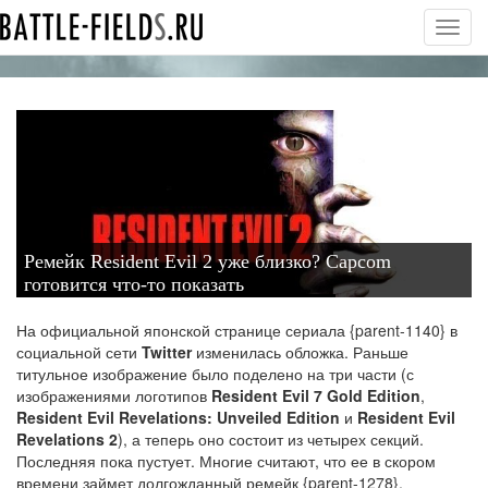
Toggl
navig
Ремейк Resident Evil 2 уже близко? Capcom
готовится что-то показать
На официальной японской странице сериала {parent-1140} в
социальной сети
Twitter
изменилась обложка. Раньше
титульное изображение было поделено на три части (с
изображениями логотипов
Resident Evil 7 Gold Edition
,
Resident Evil Revelations: Unveiled Edition
и
Resident Evil
Revelations 2
), а теперь оно состоит из четырех секций.
Последняя пока пустует.
Многие считают, что ее в скором
времени займет долгожданный ремейк {parent-1278},