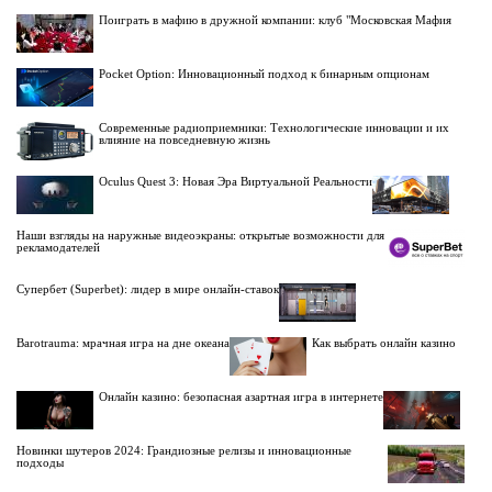
Поиграть в мафию в дружной компании: клуб "Московская Мафия
Pocket Option: Инновационный подход к бинарным опционам
Современные радиоприемники: Технологические инновации и их
влияние на повседневную жизнь
Oculus Quest 3: Новая Эра Виртуальной Реальности
Наши взгляды на наружные видеоэкраны: открытые возможности для
рекламодателей
Супербет (Superbet): лидер в мире онлайн-ставок
Barotrauma: мрачная игра на дне океана
Как выбрать онлайн казино
Онлайн казино: безопасная азартная игра в интернете
Новинки шутеров 2024: Грандиозные релизы и инновационные
подходы