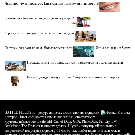
Игры про грузоперевозки: Виртуальные приключения на дороге
Брекеты: особенности, виды и правила ухода
Картофелечистки: удобные помощники на кухне
Доставка алкоголя на дом. Новые возможности
Игры для детей в Steam
Продажа внутриигровых скинов и предметов на реальные деньги
Боевая одежда пожарного: необходимые компоненты и задачи
BATTLE-FIELDS.ru - ресурс для всех любителей легендарных
шутеров. Здесь собираются самые последние новости таких
крупных тайтлов как Battlefield, Call of Duty, GTA, PlanetSide, Far Cry, SW
Battlefront, The Division и многих других. Шутер - популярнейший жанр в
современной индустрии видеоигр. И мы хотим, чтобы наши читатели могли
получать только свежие новости шутеров со всего мира. Именно поэтому наш сайт