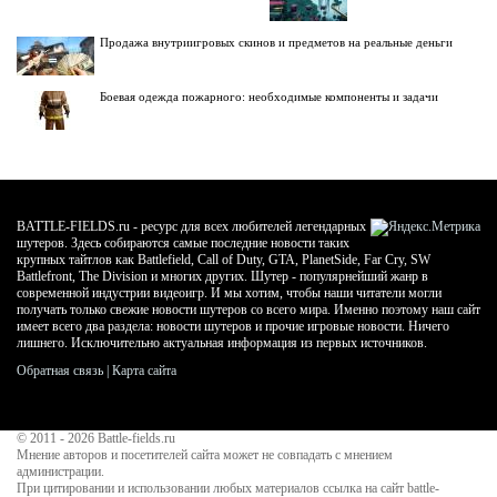
Продажа внутриигровых скинов и предметов на реальные деньги
Боевая одежда пожарного: необходимые компоненты и задачи
BATTLE-FIELDS.ru - ресурс для всех любителей легендарных
шутеров. Здесь собираются самые последние новости таких
крупных тайтлов как Battlefield, Call of Duty, GTA, PlanetSide, Far Cry, SW
Battlefront, The Division и многих других. Шутер - популярнейший жанр в
современной индустрии видеоигр. И мы хотим, чтобы наши читатели могли
получать только свежие новости шутеров со всего мира. Именно поэтому наш сайт
имеет всего два раздела: новости шутеров и прочие игровые новости. Ничего
лишнего. Исключительно актуальная информация из первых источников.
Обратная связь
|
Карта сайта
© 2011 - 2026
Battle-fields.ru
Мнение авторов и посетителей сайта может не совпадать с мнением
администрации.
При цитировании и использовании любых материалов ссылка на сайт battle-