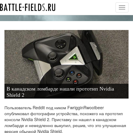
Toggl
navig
В канадском ломбарде нашли прототип Nvidia
Shield 2
Пользователь Reddit под ником FwrigginRwootbeer
опубликовал фотографии устройства, похожего на прототип
консоли Nvidia Shield 2. Приставку он нашел в канадском
ломбарде и немедленно выкупил, решив, что это улучшенная
версия обычной Nvidia Shield.