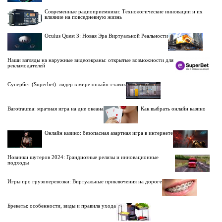
Современные радиоприемники: Технологические инновации и их
влияние на повседневную жизнь
Oculus Quest 3: Новая Эра Виртуальной Реальности
Наши взгляды на наружные видеоэкраны: открытые возможности для
рекламодателей
Супербет (Superbet): лидер в мире онлайн-ставок
Barotrauma: мрачная игра на дне океана
Как выбрать онлайн казино
Онлайн казино: безопасная азартная игра в интернете
Новинки шутеров 2024: Грандиозные релизы и инновационные
подходы
Игры про грузоперевозки: Виртуальные приключения на дороге
Брекеты: особенности, виды и правила ухода