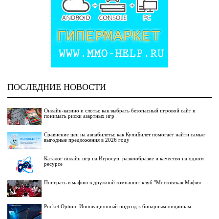
ПОСЛЕДНИЕ НОВОСТИ
Онлайн-казино и слоты: как выбрать безопасный игровой сайт и
понимать риски азартных игр
Сравнение цен на авиабилеты: как КупиБилет помогает найти самые
выгодные предложения в 2026 году
Каталог онлайн игр на Игросуп: разнообразие и качество на одном
ресурсе
Поиграть в мафию в дружной компании: клуб "Московская Мафия
Pocket Option: Инновационный подход к бинарным опционам