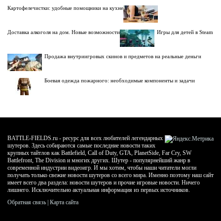
Картофелечистки: удобные помощники на кухне
Доставка алкоголя на дом. Новые возможности
Игры для детей в Steam
Продажа внутриигровых скинов и предметов на реальные деньги
Боевая одежда пожарного: необходимые компоненты и задачи
BATTLE-FIELDS.ru - ресурс для всех любителей легендарных
шутеров. Здесь собираются самые последние новости таких
крупных тайтлов как Battlefield, Call of Duty, GTA, PlanetSide, Far Cry, SW
Battlefront, The Division и многих других. Шутер - популярнейший жанр в
современной индустрии видеоигр. И мы хотим, чтобы наши читатели могли
получать только свежие новости шутеров со всего мира. Именно поэтому наш сайт
имеет всего два раздела: новости шутеров и прочие игровые новости. Ничего
лишнего. Исключительно актуальная информация из первых источников.
Обратная связь
|
Карта сайта