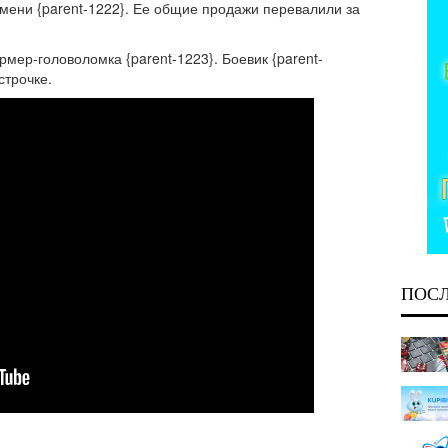
мени {parent-1222}. Ее общие продажи перевалили за
мер-головоломка {parent-1223}. Боевик {parent-
 строчке.
ПОС