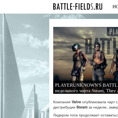
Н
PLAYERUNKNOWN'S BATTLEGR
недельного чарта Steam, They 
Компания
Valve
опубликовала чарт 
дистрибуции
Steam
за неделю, зав
Лидером топа продолжает оставаться