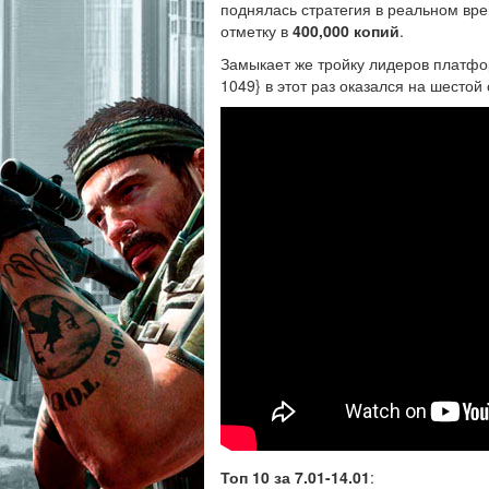
поднялась стратегия в реальном вре
отметку в
400,000 копий
.
Замыкает же тройку лидеров платфор
1049} в этот раз оказался на шестой
Топ 10 за 7.01-14.01
: