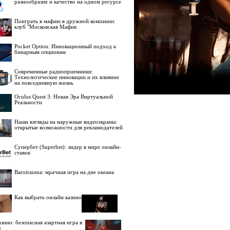
разнообразие и качество на одном ресурсе
Поиграть в мафию в дружной компании:
клуб "Московская Мафия
Pocket Option: Инновационный подход к
бинарным опционам
Современные радиоприемники:
Технологические инновации и их влияние
на повседневную жизнь
Oculus Quest 3: Новая Эра Виртуальной
Реальности
Наши взгляды на наружные видеоэкраны:
открытые возможности для рекламодателей
Супербет (Superbet): лидер в мире онлайн-
ставок
Barotrauma: мрачная игра на дне океана
Как выбрать онлайн казино
зино: безопасная азартная игра в
е