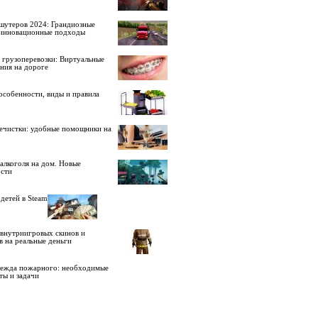
шутеров 2024: Грандиозные
 инновационные подходы
 грузоперевозки: Виртуальные
ния на дороге
особенности, виды и правила
ечистки: удобные помощники на
алкоголя на дом. Новые
сти
детей в Steam
внутриигровых скинов и
в на реальные деньги
дежда пожарного: необходимые
ты и задачи