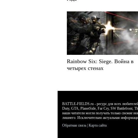
Rainbow Six: Siege. Война в
четырех стенах
BATTLE-FIELDS.ru - ресурс для всех любителей л
Duty, GTA, PlanetSide, Far Cry, SW Battlefront
наши читатели могли получать только свежие но
лишнего. Исключительно актуальная информаци
Обратная связь
|
Карта сайта