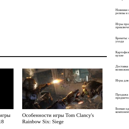
Новинки 
релизы и
Игры про
приключе
Брекеты: 
ухода
Картофел
кухне
Доставка 
возможно
Игры для 
Продажа 
предмето
Боевая о
компонен
 игры
Особенности игры Tom Clancy's
18
Rainbow Six: Siege