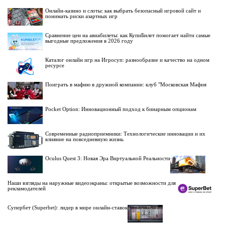
Онлайн-казино и слоты: как выбрать безопасный игровой сайт и
понимать риски азартных игр
Сравнение цен на авиабилеты: как КупиБилет помогает найти самые
выгодные предложения в 2026 году
Каталог онлайн игр на Игросуп: разнообразие и качество на одном
ресурсе
Поиграть в мафию в дружной компании: клуб "Московская Мафия
Pocket Option: Инновационный подход к бинарным опционам
Современные радиоприемники: Технологические инновации и их
влияние на повседневную жизнь
Oculus Quest 3: Новая Эра Виртуальной Реальности
Наши взгляды на наружные видеоэкраны: открытые возможности для
рекламодателей
Супербет (Superbet): лидер в мире онлайн-ставок