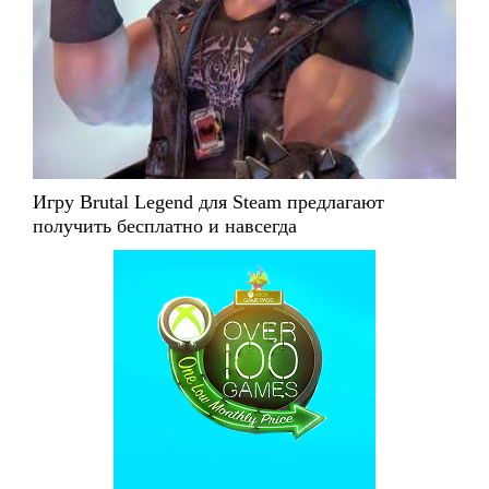
Игру Brutal Legend для Steam предлагают
получить бесплатно и навсегда