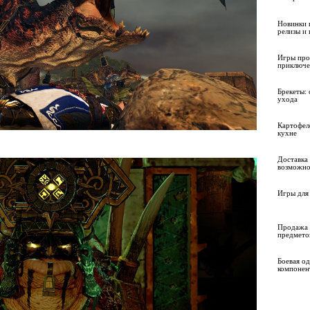
Новинки 
релизы и
Игры про
приключе
Брекеты: 
ухода
Картофел
кухне
Доставка 
возможно
Игры для 
Продажа 
предмето
Боевая о
компонен