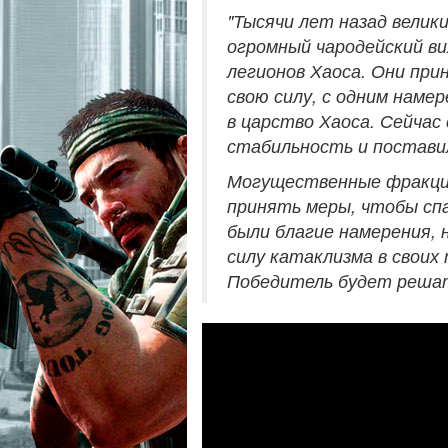
"Тысячи лет назад велик
огромный чародейский в
легионов Хаоса. Они при
свою силу, с одним наме
в царство Хаоса. Сейчас
стабильность и поставил
Могущественные фракции
принять меры, чтобы сп
были благие намерения, 
силу катаклизма в своих
Победитель будет решать