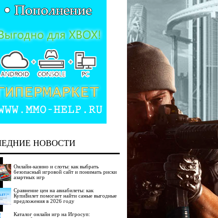
ЛЕДНИЕ НОВОСТИ
Онлайн-казино и слоты: как выбрать
безопасный игровой сайт и понимать риски
азартных игр
Сравнение цен на авиабилеты: как
КупиБилет помогает найти самые выгодные
предложения в 2026 году
Каталог онлайн игр на Игросуп: