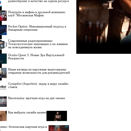
разнообразие и качество на одном ресурсе
Поиграть в мафию в дружной компании:
клуб "Московская Мафия
Pocket Option: Инновационный подход к
бинарным опционам
Современные радиоприемники:
Технологические инновации и их влияние
на повседневную жизнь
Oculus Quest 3: Новая Эра Виртуальной
Реальности
Наши взгляды на наружные видеоэкраны:
открытые возможности для рекламодателей
Супербет (Superbet): лидер в мире онлайн-
ставок
Barotrauma: мрачная игра на дне океана
Как выбрать онлайн казино
зино: безопасная азартная игра в
е