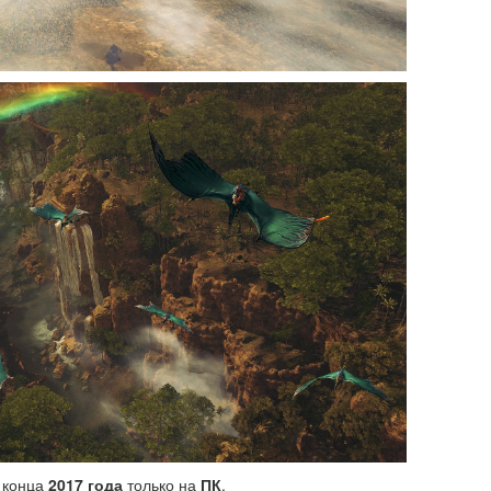
о конца
2017 года
только на
ПК
.