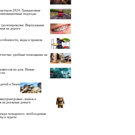
шутеров 2024: Грандиозные
 инновационные подходы
 грузоперевозки: Виртуальные
ния на дороге
особенности, виды и правила
ечистки: удобные помощники на
алкоголя на дом. Новые
сти
детей в Steam
внутриигровых скинов и
в на реальные деньги
дежда пожарного: необходимые
ты и задачи