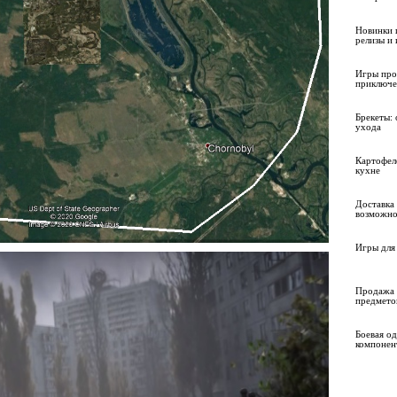
Новинки 
релизы и
Игры про
приключе
Брекеты: 
ухода
Картофел
кухне
Доставка 
возможно
Игры для 
Продажа 
предмето
Боевая о
компонен