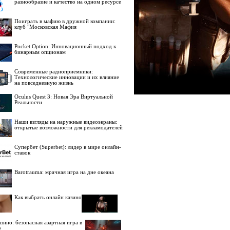
разнообразие и качество на одном ресурсе
Поиграть в мафию в дружной компании:
клуб "Московская Мафия
Pocket Option: Инновационный подход к
бинарным опционам
Современные радиоприемники:
Технологические инновации и их влияние
на повседневную жизнь
Oculus Quest 3: Новая Эра Виртуальной
Реальности
Наши взгляды на наружные видеоэкраны:
открытые возможности для рекламодателей
Супербет (Superbet): лидер в мире онлайн-
ставок
Barotrauma: мрачная игра на дне океана
Как выбрать онлайн казино
зино: безопасная азартная игра в
е