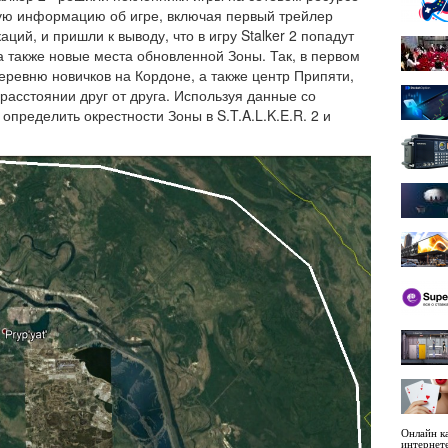
ную информацию об игре, включая первый трейлер
ций, и пришли к выводу, что в игру Stalker 2 попадут
а также новые места обновленной Зоны. Так, в первом
деревню новичков на Кордоне, а также центр Припяти,
расстоянии друг от друга. Используя данные со
определить окрестности Зоны в S.T.A.L.K.E.R. 2 и
Онлайн ка
интернет