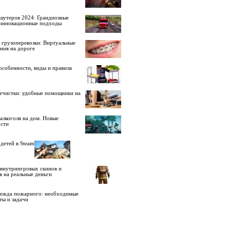
шутеров 2024: Грандиозные
 инновационные подходы
 грузоперевозки: Виртуальные
ния на дороге
особенности, виды и правила
ечистки: удобные помощники на
алкоголя на дом. Новые
сти
детей в Steam
внутриигровых скинов и
в на реальные деньги
дежда пожарного: необходимые
ты и задачи