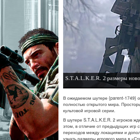
S.T.A.L.K.E.R. 2 размеры но
В ожидаемом шутере {parent-1749} 
полностью открытого мира. Простор
культовой игровой серии.
В шутере S.T.A.L.K.E.R. 2 игроков 
этом, в отличие от предыдущих игр 
переходов между локациями и допол
узнать размеры игрового мира в «Ст