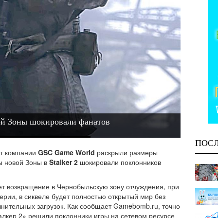
вой Зоны шокировали фанатов
ПОС
от компании
GSC Game World
раскрыли размеры
ы новой Зоны в
Stalker 2
шокировали поклонников
ждет возвращение в Чернобыльскую зону отчуждения, при
серии, в сиквеле будет полностью открытый мир без
нительных загрузок. Как сообщает Gamebomb.ru, точно
алкер 2» решили поклонники игры на сетевом ресурсе