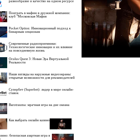
разнообразие и качество на одном ресурсе
Поиграть в мафию в дружной компании:
клуб "Московская Мафия
Pocket Option: Инновационный подход к
бинарным опционам
Современные радиоприемники:
Технологические инновации и их влияние
на повседневную жизнь
Oculus Quest 3: Новая Эра Виртуальной
Реальности
Наши взгляды на наружные видеоэкраны:
открытые возможности для рекламодателей
Супербет (Superbet): лидер в мире онлайн-
ставок
Barotrauma: мрачная игра на дне океана
Как выбрать онлайн казино
зино: безопасная азартная игра в
е