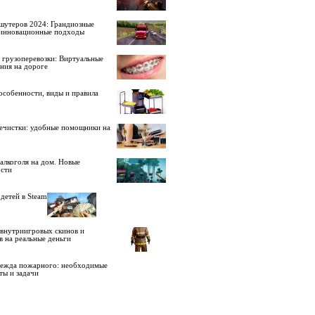
шутеров 2024: Грандиозные
 инновационные подходы
 грузоперевозки: Виртуальные
ния на дороге
особенности, виды и правила
ечистки: удобные помощники на
алкоголя на дом. Новые
сти
детей в Steam
внутриигровых скинов и
в на реальные деньги
дежда пожарного: необходимые
ты и задачи