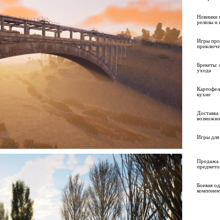
Новинки 
релизы и
Игры про
приключе
Брекеты: 
ухода
Картофел
кухне
Доставка 
возможно
Игры для 
Продажа 
предмето
Боевая о
компонен