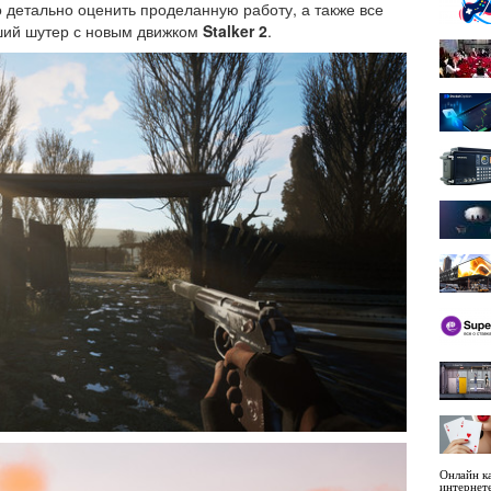
 детально оценить проделанную работу, а также все
ший шутер с новым движком
Stalker 2
.
Онлайн ка
интернет