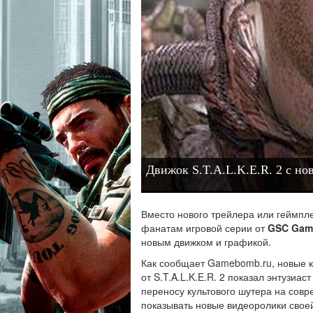
Движок S.T.A.L.K.E.R. 2 с но
Вместо нового трейлера или геймпл
фанатам игровой серии от
GSC Gam
новым движком и графикой.
Как сообщает Gamebomb.ru, новые ка
от S.T.A.L.K.E.R. 2 показал энтузиа
переносу культового шутера на совр
показывать новые видеоролики своей