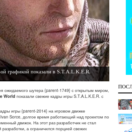
вой графикой показали в S.T.A.L.K.E.R.
ПОС
ея ожидаемого шутера {parent-1749} с открытым миром,
e World
показали свежие кадры игры S.T.A.L.K.E.R. с
дры игры {parent-2014} на игровом движке
ст Ivan Sorce, долгое время работающий над проектом по
еменный движок. На этот раз разработчик не стал
 разработки, а ограничился порцией свежих