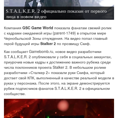
S.T.A.L.K.E.R. 2 официально показан от первого
лица в новом видео
Компания
GSC Game World
показала фанатам свежий ролик
с кадрами ожидаемой игры {parent-1749} в открытом мире
Чернобыльской Зоны отчуждения. На видео попал главный
герой будущей игры
Stalker 2
по прозвищу Скиф.
Как сообщает Gamebomb.ru, новое видео разработчики
S.T.A.L.K.E.R. 2 опубликовали у себя в социальных аккаунтах,
приурочив новые кадры к достижению важного рубежа среди
числа поклонников проекта Stalker 2. В небольшом ролике
разработчики «Сталкер 2» показали руки Скифа, который
достает свой КПК, выполненный в качестве реальной модели в
руках у персонажа. После этого, на экране демонстрируется
рубеж подписчиков фанатов S.T.A.L.K.E.R. 2 в официальном
сообществе.