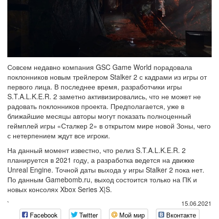
Совсем недавно компания GSC Game World порадовала
поклонников новым трейлером Stalker 2 с кадрами из игры от
первого лица. В последнее время, разработчики игры
S.T.A.L.K.E.R. 2 заметно активизировались, что не может не
радовать поклонников проекта. Предполагается, уже в
ближайшие месяцы авторы могут показать полноценный
геймплей игры «Сталкер 2» в открытом мире новой Зоны, чего
с нетерпением ждут все игроки.
На данный момент известно, что релиз S.T.A.L.K.E.R. 2
планируется в 2021 году, а разработка ведется на движке
Unreal Engine. Точной даты выхода у игры Stalker 2 пока нет.
По данным Gamebomb.ru, выход состоится только на ПК и
новых консолях Xbox Series X|S.
`
15.06.2021
Facebook
Twitter
Мой мир
Вконтакте