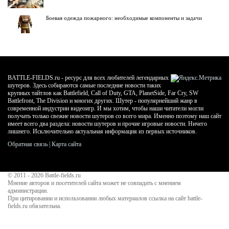
Боевая одежда пожарного: необходимые компоненты и задачи
BATTLE-FIELDS.ru - ресурс для всех любителей легендарных
шутеров. Здесь собираются самые последние новости таких
крупных тайтлов как Battlefield, Call of Duty, GTA, PlanetSide, Far Cry, SW
Battlefront, The Division и многих других. Шутер - популярнейший жанр в
современной индустрии видеоигр. И мы хотим, чтобы наши читатели могли
получать только свежие новости шутеров со всего мира. Именно поэтому наш сайт
имеет всего два раздела: новости шутеров и прочие игровые новости. Ничего
лишнего. Исключительно актуальная информация из первых источников.
Обратная связь
|
Карта сайта
© 2011 - 2026
Battle-fields.ru
Мнение авторов и посетителей сайта может не совпадать с мнением
администрации.
При цитировании и использовании любых материалов ссылка на сайт battle-
fields.ru обязательна.