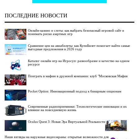
ПОСЛЕДНИЕ НОВОСТИ
Онлайн-казино и слоты: как выбрать безопасный игровой сайт и
понимать риски азартных игр
Сравнение цен на авиабилеты: как КупиБилет помогает найти самые
выгодные предложения в 2026 году
Каталог онлайн игр на Игросуп: разнообразие и качество на одном
ресурсе
Поиграть в мафию в дружной компании: клуб "Московская Мафия
Pocket Option: Инновационный подход к бинарным опционам
Современные радиоприемники: Технологические инновации и их
влияние на повседневную жизнь
Oculus Quest 3: Новая Эра Виртуальной Реальности
Наши взгляды на наружные видеоэкраны: открытые возможности для