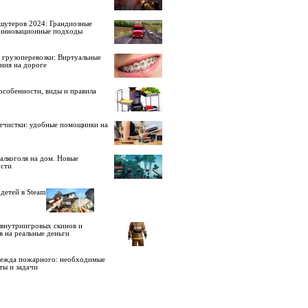
шутеров 2024: Грандиозные
 инновационные подходы
 грузоперевозки: Виртуальные
ния на дороге
особенности, виды и правила
ечистки: удобные помощники на
алкоголя на дом. Новые
сти
детей в Steam
внутриигровых скинов и
в на реальные деньги
дежда пожарного: необходимые
ты и задачи