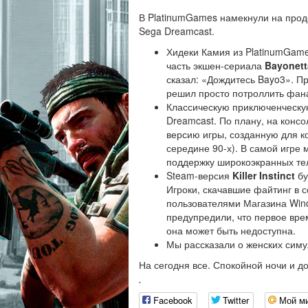
В PlatinumGames намекнули на про
Sega Dreamcast.
Хидеки Камия из PlatinumGame
часть экшен-сериала
Bayonett
сказал: «Дождитесь Bayo3». Пр
решил просто потроллить фан
Классическую приключенческу
Dreamcast. По плану, на консо
версию игры, созданную для к
середине 90-х). В самой игре 
поддержку широкоэкранных тел
Steam-версия
Killer Instinct
бу
Игроки, скачавшие файтинг в с
пользователями Магазина Win
предупредили, что первое вре
она может быть недоступна.
Мы рассказали о женских симу
На сегодня все. Спокойной ночи и до
`
Facebook
Twitter
Мой м