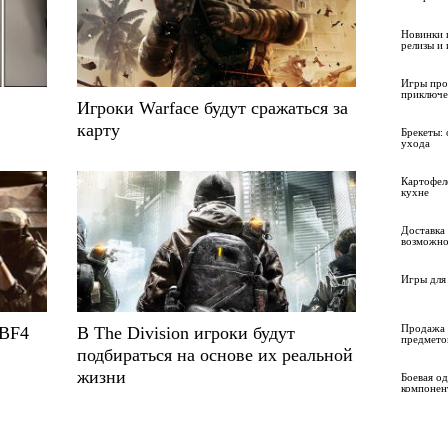
Новинки 
релизы и
Игры про
приключе
Игроки Warface будут сражаться за
карту
Брекеты: 
ухода
Картофел
кухне
Доставка 
возможно
Игры для 
Продажа 
 BF4
В The Division игроки будут
предмето
подбираться на основе их реальной
жизни
Боевая о
компонен