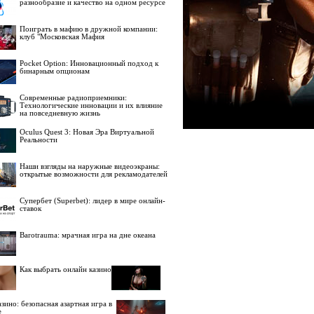
разнообразие и качество на одном ресурсе
Поиграть в мафию в дружной компании:
клуб "Московская Мафия
Pocket Option: Инновационный подход к
бинарным опционам
Современные радиоприемники:
Технологические инновации и их влияние
на повседневную жизнь
Oculus Quest 3: Новая Эра Виртуальной
Реальности
Наши взгляды на наружные видеоэкраны:
открытые возможности для рекламодателей
Супербет (Superbet): лидер в мире онлайн-
ставок
Barotrauma: мрачная игра на дне океана
Как выбрать онлайн казино
зино: безопасная азартная игра в
е