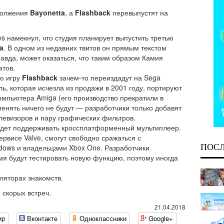
должения
Bayonetta
, а
Flashback
перевыпустят на
s намекнул, что студия планирует выпустить третью
a
. В одном из недавних твитов он прямым текстом
авда, может оказаться, что таким образом Камия
атов.
ю игру
Flashback
зачем-то переиздадут на Sega
ль, которая исчезла из продажи в 2001 году, портируют
омпьютера Amiga (его производство прекратили в
менять ничего не будут — разработчики только добавят
евизоров и пару графических фильтров.
дет поддерживать кроссплатформенный мультиплеер.
ервисе Valve, смогут свободно сражаться с
ПОС
dows и владельцами Xbox One. Разработчики
мя будут тестировать новую функцию, поэтому иногда
ляторах знакомств.
 скорых встреч.
21.04.2018
ир
Вконтакте
Одноклассники
Google+