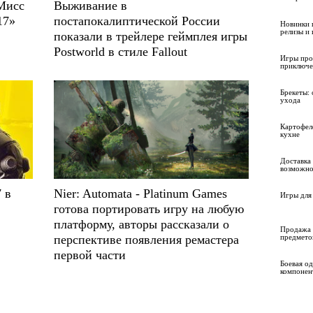
Мисс
Выживание в
17»
постапокалиптической России
Новинки 
релизы и
показали в трейлере геймплея игры
Postworld в стиле Fallout
Игры про
приключе
Брекеты: 
ухода
Картофел
кухне
Доставка 
возможно
 в
Nier: Automata - Platinum Games
Игры для 
готова портировать игру на любую
платформу, авторы рассказали о
Продажа 
предмето
перспективе появления ремастера
первой части
Боевая о
компонен