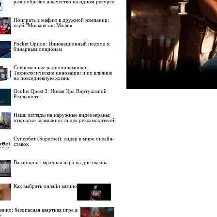
разнообразие и качество на одном ресурсе
Поиграть в мафию в дружной компании:
клуб "Московская Мафия
Pocket Option: Инновационный подход к
бинарным опционам
Современные радиоприемники:
Технологические инновации и их влияние
на повседневную жизнь
Oculus Quest 3: Новая Эра Виртуальной
Реальности
Наши взгляды на наружные видеоэкраны:
открытые возможности для рекламодателей
Супербет (Superbet): лидер в мире онлайн-
ставок
Barotrauma: мрачная игра на дне океана
Как выбрать онлайн казино
зино: безопасная азартная игра в
е