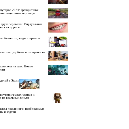
шутеров 2024: Грандиозные
 инновационные подходы
 грузоперевозки: Виртуальные
ния на дороге
особенности, виды и правила
ечистки: удобные помощники на
алкоголя на дом. Новые
сти
детей в Steam
внутриигровых скинов и
в на реальные деньги
дежда пожарного: необходимые
ты и задачи