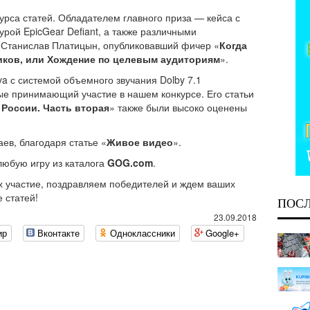
курса статей. Обладателем главного приза — кейса с
урой EpicGear Defiant, а также различными
 Станислав Платицын, опубликовавший фичер «
Когда
иков, или Хождение по целевым аудиториям
».
va с системой объемного звучания Dolby 7.1
ые принимающий участие в нашем конкурсе. Его статьи
 России. Часть вторая
» также были высоко оценены
ев, благодаря статье «
Живое видео
».
любую игру из каталога
GOG.com
.
х участие, поздравляем победителей и ждем ваших
 статей!
ПОС
23.09.2018
ир
Вконтакте
Одноклассники
Google+