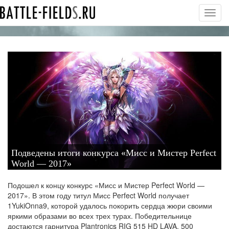
Toggl
navig
Подведены итоги конкурса «Мисс и Мистер Perfect
World — 2017»
Подошел к концу конкурс «Мисс и Мистер Perfect World —
2017». В этом году титул Мисс Perfect World получает
1YukiOnna9, которой удалось покорить сердца жюри своими
яркими образами во всех трех турах. Победительнице
достаются гарнитура Plantronics RIG 515 HD LAVA, 500