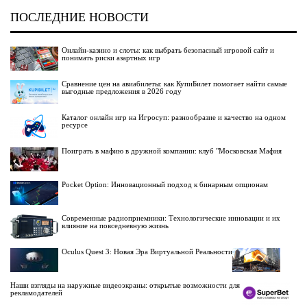
ПОСЛЕДНИЕ НОВОСТИ
Онлайн-казино и слоты: как выбрать безопасный игровой сайт и
понимать риски азартных игр
Сравнение цен на авиабилеты: как КупиБилет помогает найти самые
выгодные предложения в 2026 году
Каталог онлайн игр на Игросуп: разнообразие и качество на одном
ресурсе
Поиграть в мафию в дружной компании: клуб "Московская Мафия
Pocket Option: Инновационный подход к бинарным опционам
Современные радиоприемники: Технологические инновации и их
влияние на повседневную жизнь
Oculus Quest 3: Новая Эра Виртуальной Реальности
Наши взгляды на наружные видеоэкраны: открытые возможности для
рекламодателей