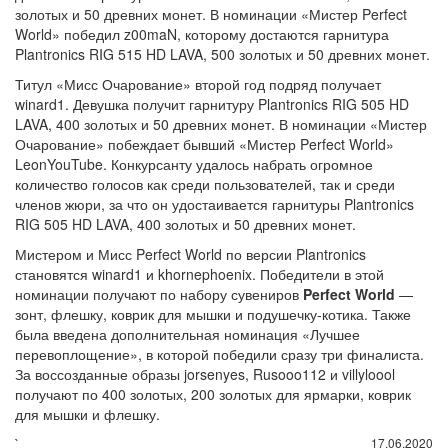
золотых и 50 древних монет. В номинации «Мистер Perfect
World» победил z00maN, которому достаются гарнитура
Plantronics RIG 515 HD LAVA, 500 золотых и 50 древних монет.
Титул «Мисс Очарование» второй год подряд получает
winard1. Девушка получит гарнитуру Plantronics RIG 505 HD
LAVA, 400 золотых и 50 древних монет. В номинации «Мистер
Очарование» побеждает бывший «Мистер Perfect World»
LeonYouTube. Конкурсанту удалось набрать огромное
количество голосов как среди пользователей, так и среди
членов жюри, за что он удостаивается гарнитуры Plantronics
RIG 505 HD LAVA, 400 золотых и 50 древних монет.
Мистером и Мисс Perfect World по версии Plantronics
становятся winard1 и khornephoenix. Победители в этой
номинации получают по набору сувениров
Perfect World
—
зонт, флешку, коврик для мышки и подушечку-котика. Также
была введена дополнительная номинация «Лучшее
перевоплощение», в которой победили сразу три финалиста.
За воссозданные образы jorsenyes, Rusooo112 и villyloool
получают по 400 золотых, 200 золотых для ярмарки, коврик
для мышки и флешку.
`
17.06.2020