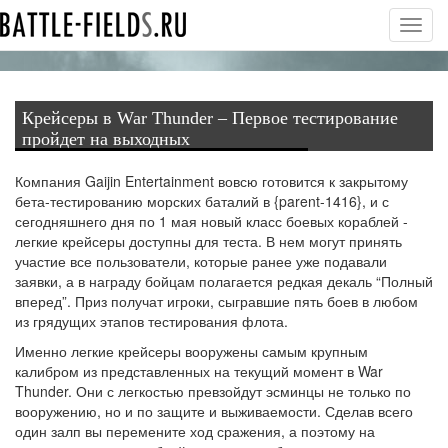
Toggl
navig
Крейсеры в War Thunder – Первое тестирование
пройдет на выходных
Компания Gaijin Entertainment вовсю готовится к закрытому
бета-тестированию морских баталий в {parent-1416}, и с
сегодняшнего дня по 1 мая новый класс боевых кораблей -
легкие крейсеры доступны для теста. В нем могут принять
участие все пользователи, которые ранее уже подавали
заявки, а в награду бойцам полагается редкая декаль “Полный
вперед”. Приз получат игроки, сыгравшие пять боев в любом
из грядущих этапов тестирования флота.
Именно легкие крейсеры вооружены самым крупным
калибром из представленных на текущий момент в War
Thunder. Они с легкостью превзойдут эсминцы не только по
вооружению, но и по защите и выживаемости. Сделав всего
один залп вы перемените ход сражения, а поэтому на