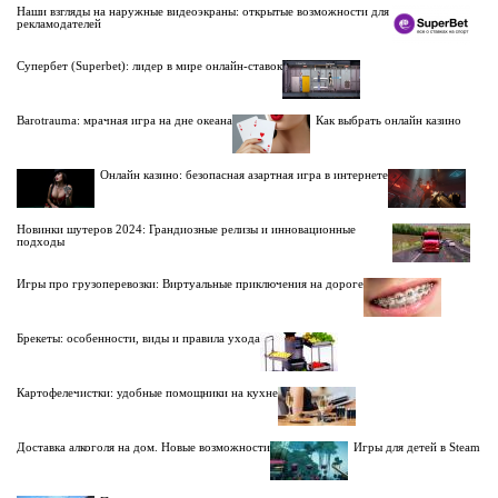
Наши взгляды на наружные видеоэкраны: открытые возможности для
рекламодателей
Супербет (Superbet): лидер в мире онлайн-ставок
Barotrauma: мрачная игра на дне океана
Как выбрать онлайн казино
Онлайн казино: безопасная азартная игра в интернете
Новинки шутеров 2024: Грандиозные релизы и инновационные
подходы
Игры про грузоперевозки: Виртуальные приключения на дороге
Брекеты: особенности, виды и правила ухода
Картофелечистки: удобные помощники на кухне
Доставка алкоголя на дом. Новые возможности
Игры для детей в Steam