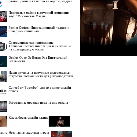
разнообразие и качество на одном ресурсе
Поиграть в мафию в дружной компании:
клуб "Московская Мафия
Pocket Option: Инновационный подход к
бинарным опционам
Современные радиоприемники:
Технологические инновации и их влияние
на повседневную жизнь
Oculus Quest 3: Новая Эра Виртуальной
Реальности
Наши взгляды на наружные видеоэкраны:
открытые возможности для рекламодателей
Супербет (Superbet): лидер в мире онлайн-
ставок
Barotrauma: мрачная игра на дне океана
Как выбрать онлайн казино
зино: безопасная азартная игра в
е