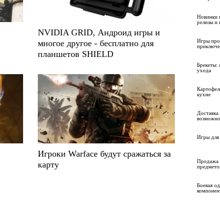
Новинки 
релизы и
NVIDIA GRID, Андроид игры и
Игры про
многое другое - бесплатно для
приключе
планшетов SHIELD
Брекеты: 
ухода
Картофел
кухне
Доставка 
возможно
Игры для 
Игроки Warface будут сражаться за
Продажа 
карту
предмето
Боевая о
компонен