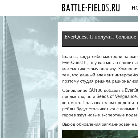
Н
EverQuest II получит большое
Если вы когда-либо смотрели на в
EverQuest II, то у вас могло сложить
математическому анализу. Компания 
тем, что данный элемент интерфейс
поэтому студия решила рационализир
Обновление GU106
добавит
в EverQu
предметах, но и Seeds of Vengeance
контента. Пользователям предстоит в
рейды будут сталкиваться с новыми 
героев ждут новые экспертные подзе
Выход обновления запланирован на 