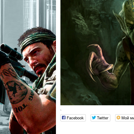
`
Facebook
Twitter
Мой м