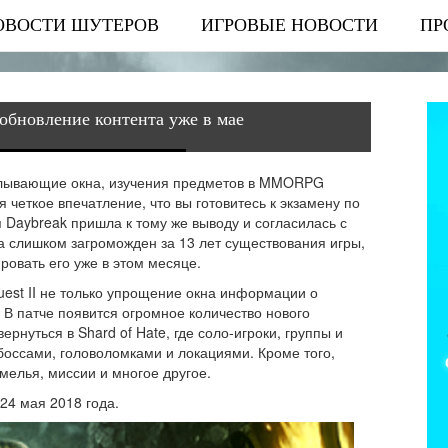
ОВОСТИ ШУТЕРОВ
ИГРОВЫЕ НОВОСТИ
ПР
 обновление контента уже в мае
сплывающие окна, изучения предметов в MMORPG
ся четкое впечатление, что вы готовитесь к экзамену по
Daybreak пришла к тому же выводу и согласилась с
а слишком загроможден за 13 лет существования игры,
овать его уже в этом месяце.
est II не только упрощение окна информации о
. В патче появится огромное количество нового
ернуться в Shard of Hate, где соло-игроки, группы и
боссами, головоломками и локациями. Кроме того,
мелья, миссии и многое другое.
24 мая 2018 года.