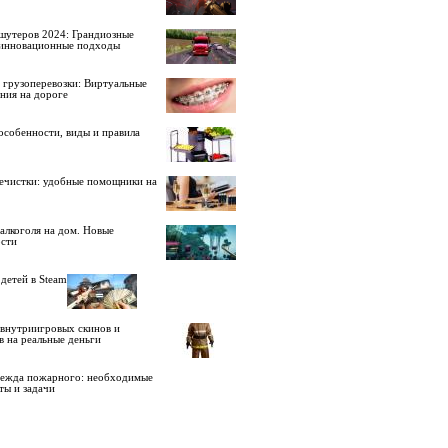
шутеров 2024: Грандиозные
 инновационные подходы
 грузоперевозки: Виртуальные
ния на дороге
особенности, виды и правила
ечистки: удобные помощники на
алкоголя на дом. Новые
сти
детей в Steam
внутриигровых скинов и
в на реальные деньги
дежда пожарного: необходимые
ты и задачи