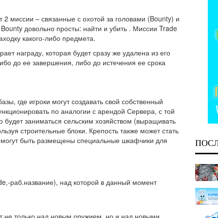
 2 миссии – связанные с охотой за головами (Bounty) и
 Bounty довольно просты: найти и убить . Миссии Trade
аходку какого-либо предмета.
рает награду, которая будет сразу же удалена из его
ибо до ее завершения, либо до истечения ее срока
базы, где игроки могут создавать свой собственный
нкционировать по аналогии с арендой Сервера, с той
о будет заниматься сельским хозяйством (выращивать
ользуя строительные блоки. Крепость также может стать
ь могут быть размещены специальные шкафчики для
ПОС
ide,-раб.название), над которой в данный момент
т не только над новым оружием, но и над новыми