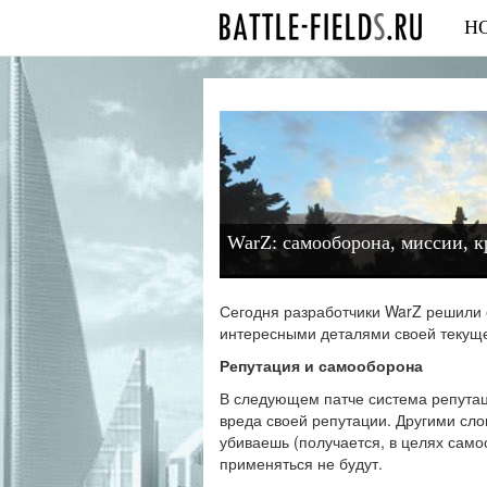
Н
WarZ: cамооборона, миссии, к
Сегодня разработчики WarZ решили 
интересными деталями своей текущ
Репутация и самооборона
В следующем патче система репутац
вреда своей репутации. Другими слов
убиваешь (получается, в целях само
применяться не будут.