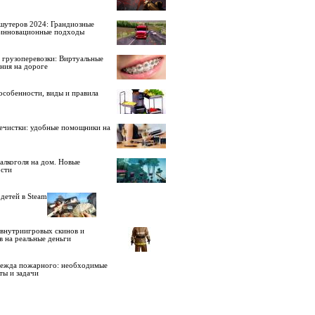
шутеров 2024: Грандиозные
 инновационные подходы
 грузоперевозки: Виртуальные
ния на дороге
особенности, виды и правила
ечистки: удобные помощники на
алкоголя на дом. Новые
сти
детей в Steam
внутриигровых скинов и
в на реальные деньги
дежда пожарного: необходимые
ты и задачи