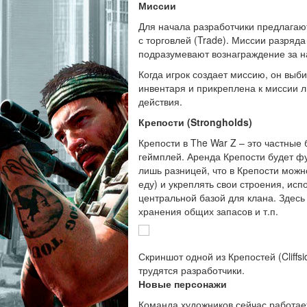
Миссии
Для начала разработчики предлагают
с торговлей (Trade). Миссии разряда
подразумевают вознаграждение за н
Когда игрок создает миссию, он выби
инвентаря и прикреплена к миссии л
действия.
Крепости (Strongholds)
Крепости в The War Z – это частные 
геймплей. Аренда Крепости будет фу
лишь разницей, что в Крепости можн
еду) и укреплять свои строения, исп
центральной базой для клана. Здес
хранения общих запасов и т.п.
Скриншот одной из Крепостей (Cliffs
трудятся разработчики.
Новые персонажи
Команда художников сейчас работае