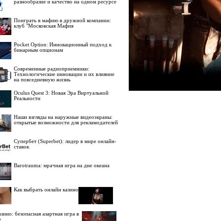
разнообразие и качество на одном ресурсе
Поиграть в мафию в дружной компании:
клуб "Московская Мафия
Pocket Option: Инновационный подход к
бинарным опционам
Современные радиоприемники:
Технологические инновации и их влияние
на повседневную жизнь
Oculus Quest 3: Новая Эра Виртуальной
Реальности
Наши взгляды на наружные видеоэкраны:
открытые возможности для рекламодателей
Супербет (Superbet): лидер в мире онлайн-
ставок
Barotrauma: мрачная игра на дне океана
Как выбрать онлайн казино
зино: безопасная азартная игра в
е