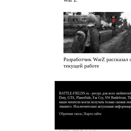
Разработчик WarZ рассказал 
текущей работе
BATTLE-FIELDS.ru - ресурс для всех любителей л
Duty, GTA, PlanetSide, Far Cry, SW Battlefront
наши читатели могли получать только свежие но
лишнего. Исключительно актуальная информаци
Обратная связь
|
Карта сайта