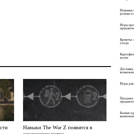
Новинки 
релизы и
Игры про
приключе
Брекеты: 
ухода
Картофел
кухне
Доставка 
возможно
Игры для 
Продажа 
предмето
Боевая о
компонен
ости
Навыки The War Z появятся в
следующем патче