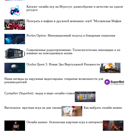
Каталог онлайн игр на Игросуп: разнообразие и качество на одном
ресурсе
Поиграть в мафию в дружной компании: клуб "Московская Мафия
Pocket Option: Инновационный подход к бинарным опционам
Современные радиоприемники: Технологические инновации и их
влияние на повседневную жизнь
Oculus Quest 3: Новая Эра Виртуальной Реальности
Наши взгляды на наружные видеоэкраны: открытые возможности для
рекламодателей
Супербет (Superbet): лидер в мире онлайн-ставок
Barotrauma: мрачная игра на дне океана
Как выбрать онлайн казино
Онлайн казино: безопасная азартная игра в интернете