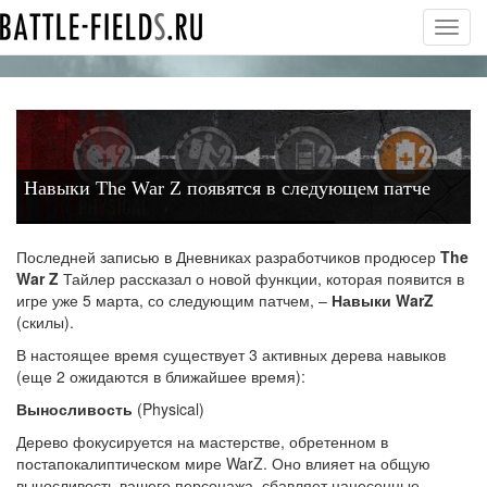
Toggl
navig
Навыки The War Z появятся в следующем патче
Последней записью в Дневниках разработчиков продюсер
The
War Z
Тайлер рассказал о новой функции, которая появится в
игре уже 5 марта, со следующим патчем, –
Навыки WarZ
(скилы).
В настоящее время существует 3 активных дерева навыков
(еще 2 ожидаются в ближайшее время):
Выносливость
(Physical)
Дерево фокусируется на мастерстве, обретенном в
постапокалиптическом мире WarZ. Оно влияет на общую
выносливость вашего персонажа, сбавляет нанесенные