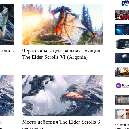
явились
Чернотопье - центральная локация
The Elder Scrolls VI (Argonia)
и
Место действия The Elder Scrolls 6
Онлайн ка
е
раскрыто
интернет