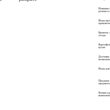
Новинки 
релизы и
Игры про
приключе
Брекеты: 
ухода
Картофел
кухне
Доставка 
возможно
Игры для 
Продажа 
предмето
Боевая о
компонен