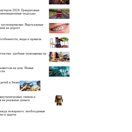
шутеров 2024: Грандиозные
 инновационные подходы
 грузоперевозки: Виртуальные
ния на дороге
особенности, виды и правила
ечистки: удобные помощники на
алкоголя на дом. Новые
сти
детей в Steam
внутриигровых скинов и
в на реальные деньги
дежда пожарного: необходимые
ты и задачи