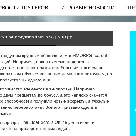
ОВОСТИ ШУТЕРОВ
ИГРОВЫЕ НОВОСТИ
ПР
арки за ежедневный вход в игру
и грядущим крупным
обновлением
в MMORPG {parent-
нкций. Например, новая система подарков за
едлагает пользователям как небольшие, так и очень
зволит вам обзавестись новым домашним питомцем, но
пропуская ни одного дня.
 количество элементов в экипировке. Например
о двум предметам по бонусу, а это неплохо скажется
ько способностей получили новые эффекты, а тяжелые
ственно переработаны. Все это призвано сделать
льной.
серверы The Elder Scrolls Online уже в июне и
сли он не приобретет новый аддон.