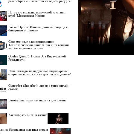
разнообразие и качество на одном ресурсе
Поиграть в мафию в дружной компании:
клуб "Московская Мафия
Pocket Option: Инновационный подход к
бинарным опционам
Современные радиоприемники:
Технологические инновации и их влияние
на повседневную жизнь
Oculus Quest 3: Новая Эра Виртуальной
Реальности
Наши взгляды на наружные видеоэкраны:
открытые возможности для рекламодателей
Супербет (Superbet): лидер в мире онлайн-
ставок
Barotrauma: мрачная игра на дне океана
Как выбрать онлайн казино
зино: безопасная азартная игра в
е