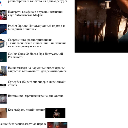
разнообразие и качество на одном ресурсе
Поиграть в мафию в дружной компании:
клуб "Московская Мафия
Pocket Option: Инновационный подход к
бинарным опционам
Современные радиоприемники:
Технологические инновации и их влияние
на повседневную жизнь
Oculus Quest 3: Новая Эра Виртуальной
Реальности
Наши взгляды на наружные видеоэкраны:
открытые возможности для рекламодателей
Супербет (Superbet): лидер в мире онлайн-
ставок
Barotrauma: мрачная игра на дне океана
Как выбрать онлайн казино
зино: безопасная азартная игра в
е