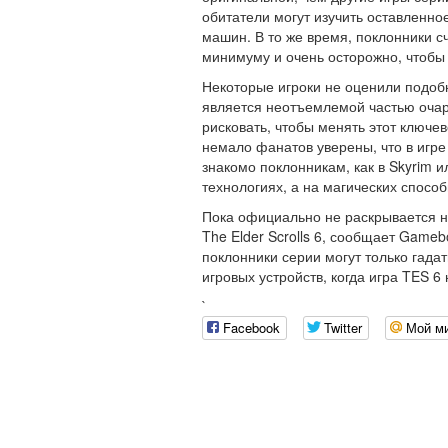
обитатели могут изучить оставленно
машин. В то же время, поклонники с
минимуму и очень осторожно, чтобы 
Некоторые игроки не оценили подобн
является неотъемлемой частью очаро
рисковать, чтобы менять этот ключе
немало фанатов уверены, что в игре 
знакомо поклонникам, как в Skyrim и
технологиях, а на магических способ
Пока официально не раскрывается не
The Elder Scrolls 6, сообщает Game
поклонники серии могут только гада
игровых устройств, когда игра TES 6
`
Facebook
Twitter
Мой м