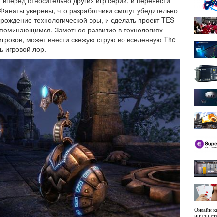
 вперед относительно других игр серии, и перенести
 Фанаты уверены, что разработчики смогут убедительно
арождение технологической эры, и сделать проект TES
апоминающимся. Заметное развитие в технологиях
игроков, может внести свежую струю во вселенную The
ть игровой лор.
Онлайн ка
интернет