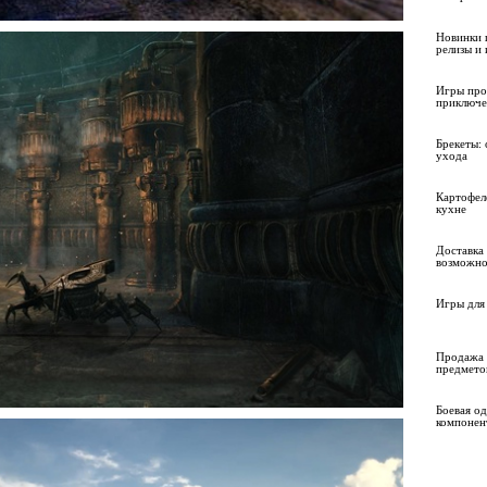
Новинки 
релизы и
Игры про
приключе
Брекеты: 
ухода
Картофел
кухне
Доставка 
возможно
Игры для 
Продажа 
предмето
Боевая о
компонен