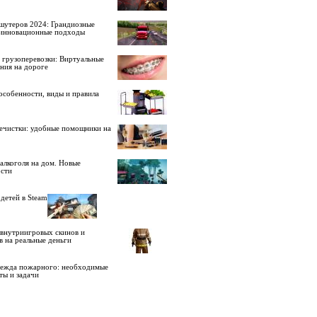
шутеров 2024: Грандиозные
 инновационные подходы
 грузоперевозки: Виртуальные
ния на дороге
особенности, виды и правила
ечистки: удобные помощники на
алкоголя на дом. Новые
сти
детей в Steam
внутриигровых скинов и
в на реальные деньги
дежда пожарного: необходимые
ты и задачи