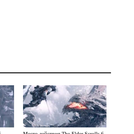
6
Место действия The Elder Scrolls 6