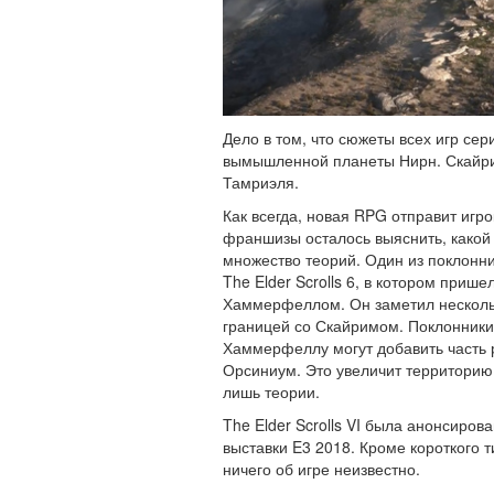
Дело в том, что сюжеты всех игр сер
вымышленной планеты Нирн. Скайри
Тамриэля.
Как всегда, новая RPG отправит игр
франшизы осталось выяснить, какой
множество теорий. Один из поклонни
The Elder Scrolls 6, в котором приш
Хаммерфеллом. Он заметил нескольк
границей со Скайримом. Поклонники
Хаммерфеллу могут добавить часть р
Орсиниум. Это увеличит территорию 
лишь теории.
The Elder Scrolls VI была анонсиро
выставки E3 2018. Кроме короткого 
ничего об игре неизвестно.