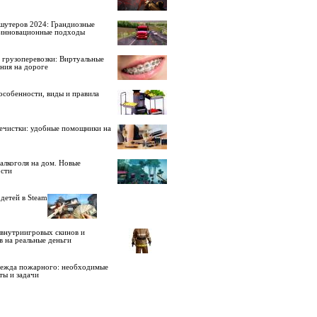
шутеров 2024: Грандиозные
 инновационные подходы
 грузоперевозки: Виртуальные
ния на дороге
особенности, виды и правила
ечистки: удобные помощники на
алкоголя на дом. Новые
сти
детей в Steam
внутриигровых скинов и
в на реальные деньги
дежда пожарного: необходимые
ты и задачи