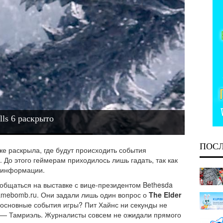
lls 6 раскрыто
ПОС
же раскрыла, где будут происходить события
. До этого геймерам приходилось лишь гадать, так как
й информации.
общаться на выставке с вице-президентом Bethesda
Gamebomb.ru. Они задали лишь один вопрос о
The Elder
я основные события игры? Пит Хайнс ни секунды не
т — Тамриэль. Журналисты совсем не ожидали прямого