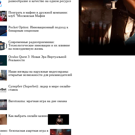
разнообразие и качество на одном ресурсе
Поиграть в мафию в дружной компании:
клуб "Московская Мафия
Pocket Option: Инновационный подход к
бинарным опционам
Современные радиоприемники:
Технологические инновации и их влияние
на повседневную жизнь
Oculus Quest 3: Новая Эра Виртуальной
Реальности
Наши взгляды на наружные видеоэкраны:
открытые возможности для рекламодателей
Супербет (Superbet): лидер в мире онлайн-
ставок
Barotrauma: мрачная игра на дне океана
Как выбрать онлайн казино
зино: безопасная азартная игра в
е