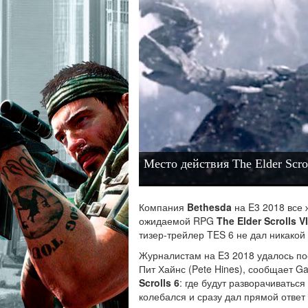
Место действия The Elder Scro
Компания
Bethesda
на E3 2018 все 
ожидаемой RPG
The Elder Scrolls VI
тизер-трейлер TES 6 не дал никако
Журналистам на E3 2018 удалось по
Пит Хайнс (Pete Hines), сообщает 
Scrolls 6
: где будут разворачиватьс
колебался и сразу дал прямой отве