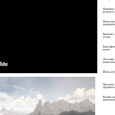
Новинки 
релизы и
Игры про
приключе
Брекеты: 
ухода
Картофел
кухне
Доставка 
возможно
Игры для 
Продажа 
предмето
Боевая о
компонен