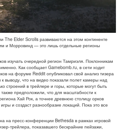
ии The Elder Scrolls развиваются на этом континенте
м и Морровинд — это лишь отдельные регионы
оков изучать очередной регион Тамриэля. Поклонникам
 именно. Как сообщает Gamebomb.ru, в сети ходит
ков на форуме Reddit опубликовал свой анализ тизера
ел к выводу, что на видео показали полет камеры над
о строений в трейлере и горы, которые могут быть
 также предположили, что для масштабности к
егиона Хай Рок, а точнее древнюю столицу орков
игры и создаст разнообразие локаций. Пока это все
вана на пресс-конференции Bethesda в рамках игровой
тизер-трейлера, показавшего бескрайние пейзажи,