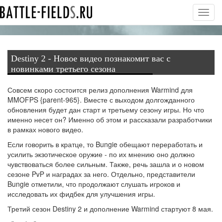
Toggl
navig
Destiny 2 - Новое видео познакомит вас с
новинками третьего сезона
Совсем скоро состоится релиз дополнения Warmind для
MMOFPS {parent-965}. Вместе с выходом долгожданного
обновления будет дан старт и третьему сезону игры. Но что
именно несет он? Именно об этом и рассказали разработчики
в рамках нового видео.
Если говорить в кратце, то Bungie обещают переработать и
усилить экзотическое оружие - по их мнению оно должно
чувствоваться более сильным. Также, речь зашла и о новом
сезоне PvP и наградах за него. Отдельно, представители
Bungie отметили, что продолжают слушать игроков и
исследовать их фидбек для улучшения игры.
Третий сезон Destiny 2 и дополнение Warmind стартуют 8 мая.