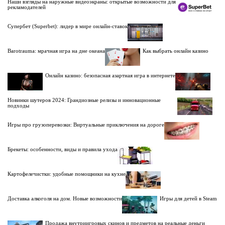
Наши взгляды на наружные видеоэкраны: открытые возможности для
рекламодателей
Супербет (Superbet): лидер в мире онлайн-ставок
Barotrauma: мрачная игра на дне океана
Как выбрать онлайн казино
Онлайн казино: безопасная азартная игра в интернете
Новинки шутеров 2024: Грандиозные релизы и инновационные
подходы
Игры про грузоперевозки: Виртуальные приключения на дороге
Брекеты: особенности, виды и правила ухода
Картофелечистки: удобные помощники на кухне
Доставка алкоголя на дом. Новые возможности
Игры для детей в Steam
Продажа внутриигровых скинов и предметов на реальные деньги