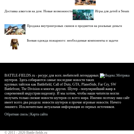
Доставка алкоголя на дом. Новые возможности
Игры для детей в Steam
Продажа внутриигровых скинов и предметов на реальные деньги
Боевая одежда пожарного: необходимые компоненты и задачи
BATTLE-FIELDS.ru - ресурс для всех любителей легендарных
шутеров. Здесь собираются самые последние новости таких
крупных тайтлов как Battlefield, Call of Duty, GTA, PlanetSide, Far Cry, SW
Battlefront, The Division и многих других. Шутер - популярнейший жанр в
современной индустрии видеоигр. И мы хотим, чтобы наши читатели могли
получать только свежие новости шутеров со всего мира. Именно поэтому наш сайт
имеет всего два раздела: новости шутеров и прочие игровые новости. Ничего
лишнего. Исключительно актуальная информация из первых источников.
Обратная связь
|
Карта сайта
© 2011 - 2026
Battle-fields.ru