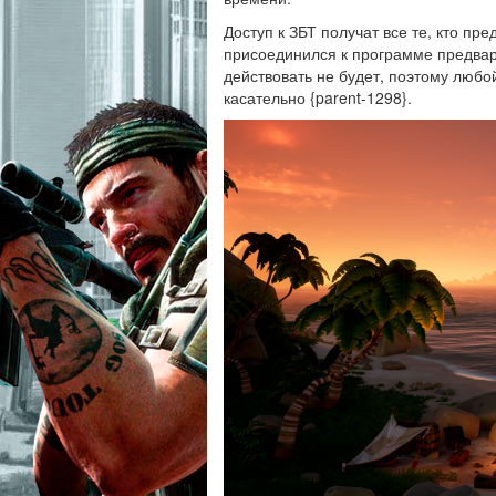
Доступ к ЗБТ получат все те, кто пре
присоединился к программе предва
действовать не будет, поэтому лю
касательно {parent-1298}.