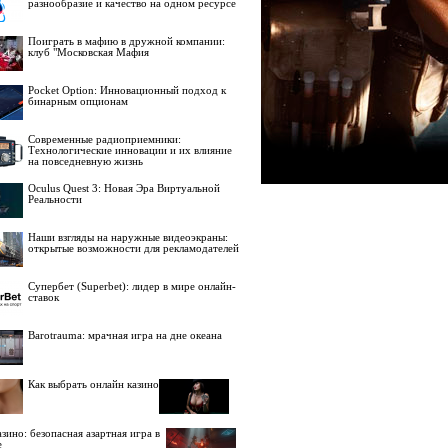
разнообразие и качество на одном ресурсе
Поиграть в мафию в дружной компании:
клуб "Московская Мафия
Pocket Option: Инновационный подход к
бинарным опционам
Современные радиоприемники:
Технологические инновации и их влияние
на повседневную жизнь
Oculus Quest 3: Новая Эра Виртуальной
Реальности
Наши взгляды на наружные видеоэкраны:
открытые возможности для рекламодателей
Супербет (Superbet): лидер в мире онлайн-
ставок
Barotrauma: мрачная игра на дне океана
Как выбрать онлайн казино
зино: безопасная азартная игра в
е