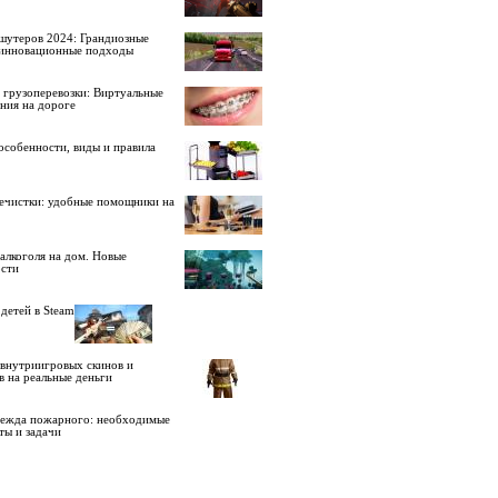
шутеров 2024: Грандиозные
 инновационные подходы
 грузоперевозки: Виртуальные
ния на дороге
особенности, виды и правила
ечистки: удобные помощники на
алкоголя на дом. Новые
сти
детей в Steam
внутриигровых скинов и
в на реальные деньги
дежда пожарного: необходимые
ты и задачи