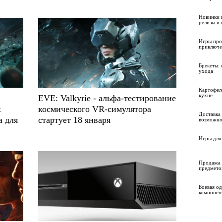
Новинки 
релизы и
Игры про
приключе
Брекеты: 
ухода
Картофел
кухне
EVE: Valkyrie - альфа-тестирование
х
космического VR-симулятора
Доставка 
а для
стартует 18 января
возможно
Игры для 
Продажа 
предмето
Боевая о
компонен