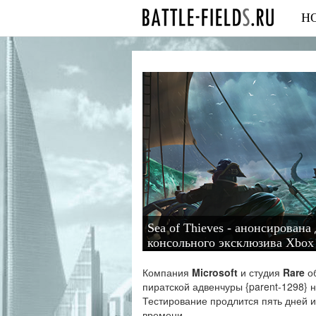
Н
Sea of Thieves - анонсирована
консольного эксклюзива Xbox
Компания
Microsoft
и студия
Rare
об
пиратской адвенчуры {parent-1298} 
Тестирование продлится пять дней и
времени.