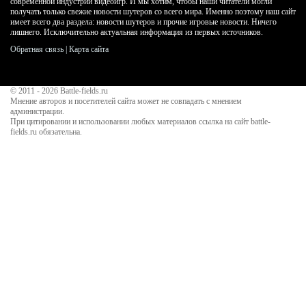
современной индустрии видеоигр. И мы хотим, чтобы наши читатели могли
получать только свежие новости шутеров со всего мира. Именно поэтому наш сайт
имеет всего два раздела: новости шутеров и прочие игровые новости. Ничего
лишнего. Исключительно актуальная информация из первых источников.
Обратная связь
|
Карта сайта
© 2011 - 2026
Battle-fields.ru
Мнение авторов и посетителей сайта может не совпадать с мнением
администрации.
При цитировании и использовании любых материалов ссылка на сайт battle-
fields.ru обязательна.