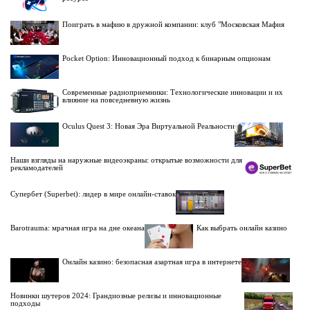
Поиграть в мафию в дружной компании: клуб "Московская Мафия
Pocket Option: Инновационный подход к бинарным опционам
Современные радиоприемники: Технологические инновации и их
влияние на повседневную жизнь
Oculus Quest 3: Новая Эра Виртуальной Реальности
Наши взгляды на наружные видеоэкраны: открытые возможности для
рекламодателей
Супербет (Superbet): лидер в мире онлайн-ставок
Barotrauma: мрачная игра на дне океана
Как выбрать онлайн казино
Онлайн казино: безопасная азартная игра в интернете
Новинки шутеров 2024: Грандиозные релизы и инновационные
подходы