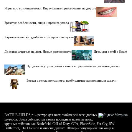
Игры про грузоперевозки: Виртуальные приключения на дороге
Брекеты: особенности, виды и правила ухода
Картофелечистки: удобные помощники на кухне
Доставка алкоголя на дом. Новые возможности
Игры для детей в Steam
Продажа внутриигровых скинов и предметов на реальные деньги
Боевая одежда пожарного: необходимые компоненты и задачи
BATTLE-FIELDS.ru - ресурс для всех любителей легендарных
шутеров. Здесь собираются самые последние новости таких
крупных тайтлов как Battlefield, Call of Duty, GTA, PlanetSide, Far Cry, SW
Battlefront, The Division и многих других. Шутер - популярнейший жанр в