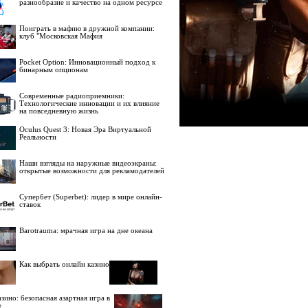
разнообразие и качество на одном ресурсе
Поиграть в мафию в дружной компании:
клуб "Московская Мафия
Pocket Option: Инновационный подход к
бинарным опционам
Современные радиоприемники:
Технологические инновации и их влияние
на повседневную жизнь
Oculus Quest 3: Новая Эра Виртуальной
Реальности
Наши взгляды на наружные видеоэкраны:
открытые возможности для рекламодателей
Супербет (Superbet): лидер в мире онлайн-
ставок
Barotrauma: мрачная игра на дне океана
Как выбрать онлайн казино
зино: безопасная азартная игра в
е