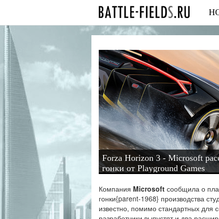
Н
Forza Horizon 3 - Microsoft р
гонки от Playground Games
Компания
Microsoft
сообщила о план
гонки{parent-1968} производства ст
известно, помимо стандартных для 
разработчики выпустят и два расшир