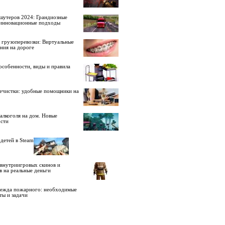
шутеров 2024: Грандиозные
 инновационные подходы
 грузоперевозки: Виртуальные
ния на дороге
особенности, виды и правила
ечистки: удобные помощники на
алкоголя на дом. Новые
сти
детей в Steam
внутриигровых скинов и
в на реальные деньги
дежда пожарного: необходимые
ты и задачи