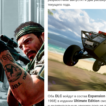
текущего года
.
Оба
DLC
войдут в состав
Expansion
1968} в издании
Ultimate Edition
смо
и индивидуальные ценники пока не 