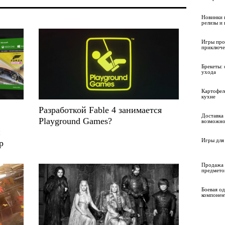
Новинки 
релизы и
Игры про
приключе
Брекеты: 
ухода
Картофел
кухне
Разработкой Fable 4 занимается
Доставка 
Playground Games?
возможно
и
Игры для 
р
Продажа 
предмето
Боевая о
компонен