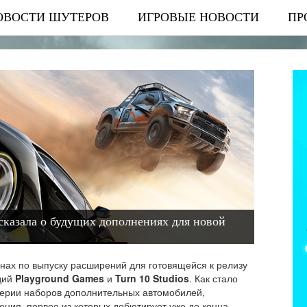
ОВОСТИ ШУТЕРОВ
ИГРОВЫЕ НОВОСТИ
ПР
ассказала о будущих дополнениях для новой
ах по выпуску расширений для готовящейся к релизу
удий
Playground Games
и
Turn 10 Studios
. Как стало
серии наборов дополнительных автомобилей,
ения, первое из которых дебютирует уже до конца