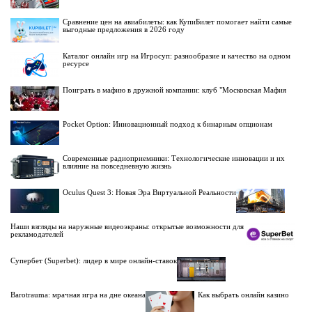
Сравнение цен на авиабилеты: как КупиБилет помогает найти самые
выгодные предложения в 2026 году
Каталог онлайн игр на Игросуп: разнообразие и качество на одном
ресурсе
Поиграть в мафию в дружной компании: клуб "Московская Мафия
Pocket Option: Инновационный подход к бинарным опционам
Современные радиоприемники: Технологические инновации и их
влияние на повседневную жизнь
Oculus Quest 3: Новая Эра Виртуальной Реальности
Наши взгляды на наружные видеоэкраны: открытые возможности для
рекламодателей
Супербет (Superbet): лидер в мире онлайн-ставок
Barotrauma: мрачная игра на дне океана
Как выбрать онлайн казино