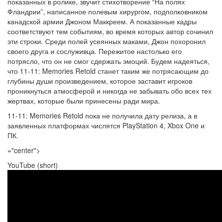
показанных в ролике, звучит стихотворение “На полях
Фландрии”, написанное полевым хирургом, подполковником
канадской армии Джоном Маккреем. А показанные кадры
соответствуют тем событиям, во время которых автор сочинил
эти строки. Среди полей усеянных маками, Джон похоронил
своего друга и сослуживца. Пережитое настолько его
потрясло, что он не смог сдержать эмоций. Будем надеяться,
что 11-11: Memories Retold станет таким же потрясающим до
глубины души произведением, которое заставит игроков
проникнуться атмосферой и никогда не забывать обо всех тех
жертвах, которые были принесены ради мира.
11-11: Memories Retold пока не получила дату релиза, а в
заявленных платформах числятся PlayStation 4, Xbox One и
ПК.
="center">
YouTube (short)