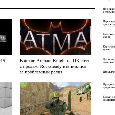
Новинки 
релизы и
Игры про
приключе
Брекеты: 
ухода
Картофел
кухне
Доставка 
015
Batman: Arkham Knight на ПК снят
возможно
с продаж. Rocksteady извинились
за проблемный релиз
Игры для 
Продажа 
предмето
Боевая о
компонен