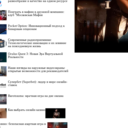
разнообразие и качество на одном ресурсе
Поиграть в мафию в дружной компании:
клуб "Московская Мафия
Pocket Option: Инновационный подход к
бинарным опционам
Современные радиоприемники:
Технологические инновации и их влияние
на повседневную жизнь
Oculus Quest 3: Новая Эра Виртуальной
Реальности
Наши взгляды на наружные видеоэкраны:
открытые возможности для рекламодателей
Супербет (Superbet): лидер в мире онлайн-
ставок
Barotrauma: мрачная игра на дне океана
Как выбрать онлайн казино
зино: безопасная азартная игра в
е