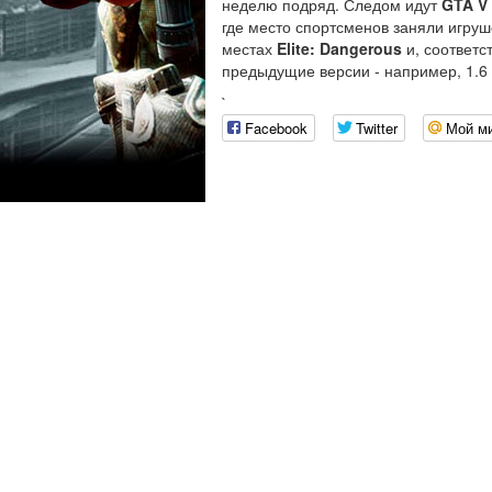
неделю подряд. Следом идут
GTA V
где место спортсменов заняли игру
местах
Elite: Dangerous
и, соответс
предыдущие версии - например, 1.6 -
`
Facebook
Twitter
Мой м