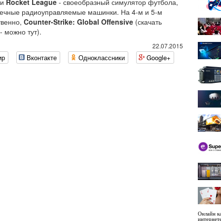
и
Rocket League
- своеобразный симулятор футбола,
шечные радиоуправляемые машинки. На 4-м и 5-м
твенно,
Counter-Strike: Global Offensive
(скачать
 можно тут).
22.07.2015
ир
Вконтакте
Одноклассники
Google+
Онлайн ка
интернет