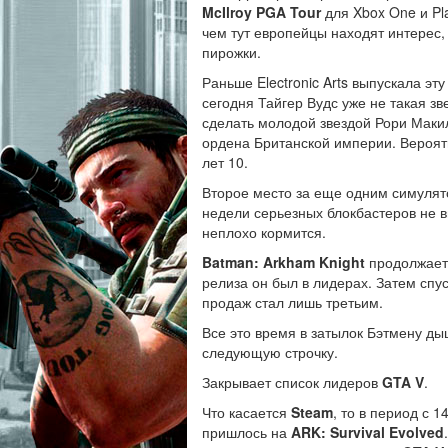
McIlroy PGA Tour
для Xbox One и Pla
чем тут европейцы находят интерес,
пирожки.
Раньше Electronic Arts выпускала э
сегодня Тайгер Вудс уже не такая з
сделать молодой звездой Рори Маки
ордена Британской империи. Вероятн
лет 10.
Второе место за еще одним симулят
недели серьезных блокбастеров не 
неплохо кормится.
Batman: Arkham Knight
продолжает 
релиза он был в лидерах. Затем спус
продаж стал лишь третьим.
Все это время в затылок Бэтмену д
следующую строчку.
Закрывает список лидеров
GTA V
.
Что касается
Steam
, то в период с 
пришлось на
ARK: Survival Evolved