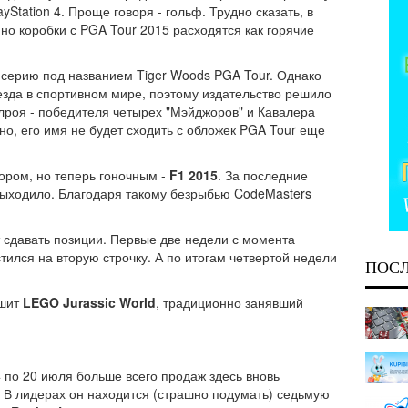
yStation 4. Проще говоря - гольф. Трудно сказать, в
 но коробки с PGA Tour 2015 расходятся как горячие
ту серию под названием Tiger Woods PGA Tour. Однако
везда в спортивном мире, поэтому издательство решило
лроя - победителя четырех "Мэйджоров" и Кавалера
о, его имя не будет сходить с обложек PGA Tour еще
ором, но теперь гоночным -
F1 2015
. За последние
выходило. Благодаря такому безрыбью CodeMasters
сдавать позиции. Первые две недели с момента
тился на вторую строчку. А по итогам четвертой недели
ПОС
ышит
LEGO Jurassic World
, традиционно занявший
14 по 20 июля больше всего продаж здесь вновь
. В лидерах он находится (страшно подумать) седьмую