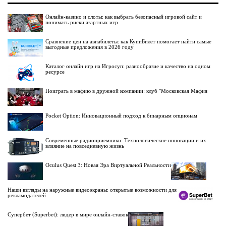
Онлайн-казино и слоты: как выбрать безопасный игровой сайт и
понимать риски азартных игр
Сравнение цен на авиабилеты: как КупиБилет помогает найти самые
выгодные предложения в 2026 году
Каталог онлайн игр на Игросуп: разнообразие и качество на одном
ресурсе
Поиграть в мафию в дружной компании: клуб "Московская Мафия
Pocket Option: Инновационный подход к бинарным опционам
Современные радиоприемники: Технологические инновации и их
влияние на повседневную жизнь
Oculus Quest 3: Новая Эра Виртуальной Реальности
Наши взгляды на наружные видеоэкраны: открытые возможности для
рекламодателей
Супербет (Superbet): лидер в мире онлайн-ставок