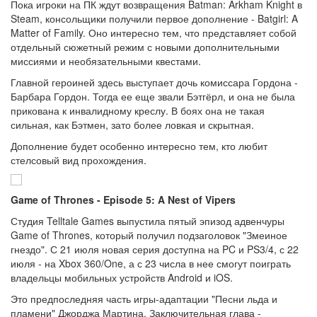
Пока игроки на ПК ждут возвращения Batman: Arkham Knight в
Steam, консольщики получили первое дополнение - Batgirl: A
Matter of Family. Оно интересно тем, что представляет собой
отдельный сюжетный режим с новыми дополнительными
миссиями и необязательными квестами.
Главной героиней здесь выступает дочь комиссара Гордона -
Барбара Гордон. Тогда ее еще звали Бэтгёрл, и она не была
прикована к инвалидному креслу. В боях она не такая
сильная, как Бэтмен, зато более ловкая и скрытная.
Дополнение будет особенно интересно тем, кто любит
стелсовый вид прохождения.
Game of Thrones - Episode 5: A Nest of Vipers
Студия Telltale Games выпустила пятый эпизод адвенчуры
Game of Thrones, который получил подзаголовок "Змеиное
гнездо". С 21 июля новая серия доступна на PC и PS3/4, с 22
июля - на Xbox 360/One, а с 23 числа в нее смогут поиграть
владельцы мобильных устройств Android и iOS.
Это предпоследняя часть игры-адаптации "Песни льда и
пламени" Джорджа Мартина. Заключительная глава -