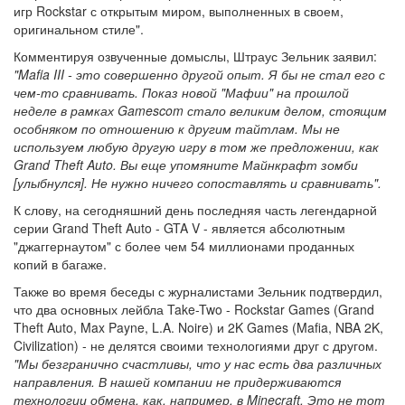
игр Rockstar с открытым миром, выполненных в своем,
оригинальном стиле".
Комментируя озвученные домыслы, Штраус Зельник заявил:
"Mafia III - это совершенно другой опыт. Я бы не стал его с
чем-то сравнивать. Показ новой "Мафии" на прошлой
неделе в рамках Gamescom стало великим делом, стоящим
особняком по отношению к другим тайтлам. Мы не
используем любую другую игру в том же предложении, как
Grand Theft Auto. Вы еще упомяните Майнкрафт зомби
[улыбнулся]. Не нужно ничего сопоставлять и сравнивать".
К слову, на сегодняшний день последняя часть легендарной
серии Grand Theft Auto - GTA V - является абсолютным
"джаггернаутом" с более чем 54 миллионами проданных
копий в багаже.
Также во время беседы с журналистами Зельник подтвердил,
что два основных лейбла Take-Two - Rockstar Games (Grand
Theft Auto, Max Payne, L.A. Noire) и 2K Games (Mafia, NBA 2K,
Civilization) - не делятся своими технологиями друг с другом.
"Мы безгранично счастливы, что у нас есть два различных
направления. В нашей компании не придерживаются
технологии обмена, как, например, в Minecraft. Это не тот