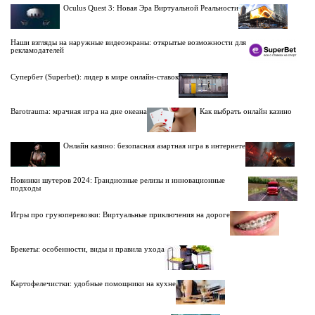
Oculus Quest 3: Новая Эра Виртуальной Реальности
Наши взгляды на наружные видеоэкраны: открытые возможности для
рекламодателей
Супербет (Superbet): лидер в мире онлайн-ставок
Barotrauma: мрачная игра на дне океана
Как выбрать онлайн казино
Онлайн казино: безопасная азартная игра в интернете
Новинки шутеров 2024: Грандиозные релизы и инновационные
подходы
Игры про грузоперевозки: Виртуальные приключения на дороге
Брекеты: особенности, виды и правила ухода
Картофелечистки: удобные помощники на кухне