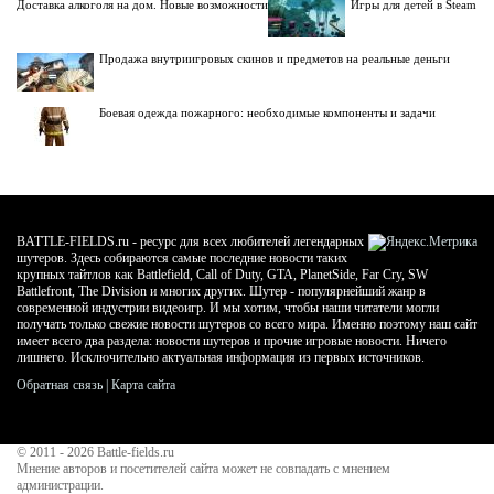
Доставка алкоголя на дом. Новые возможности
Игры для детей в Steam
Продажа внутриигровых скинов и предметов на реальные деньги
Боевая одежда пожарного: необходимые компоненты и задачи
BATTLE-FIELDS.ru - ресурс для всех любителей легендарных
шутеров. Здесь собираются самые последние новости таких
крупных тайтлов как Battlefield, Call of Duty, GTA, PlanetSide, Far Cry, SW
Battlefront, The Division и многих других. Шутер - популярнейший жанр в
современной индустрии видеоигр. И мы хотим, чтобы наши читатели могли
получать только свежие новости шутеров со всего мира. Именно поэтому наш сайт
имеет всего два раздела: новости шутеров и прочие игровые новости. Ничего
лишнего. Исключительно актуальная информация из первых источников.
Обратная связь
|
Карта сайта
© 2011 - 2026
Battle-fields.ru
Мнение авторов и посетителей сайта может не совпадать с мнением
администрации.