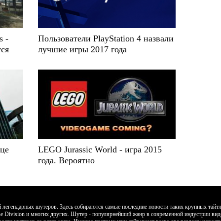
s -
Пользователи PlayStation 4 назвали
тся
лучшие игры 2017 года
нце
LEGO Jurassic World - игра 2015
года. Вероятно
егендарных шутеров. Здесь собираются самые последние новости таких крупных тайтлов к
, The Division и многих других. Шутер - популярнейший жанр в современной индустрии ви