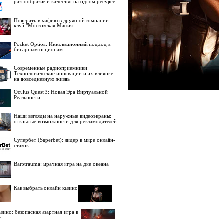
разнообразие и качество на одном ресурсе
Поиграть в мафию в дружной компании:
клуб "Московская Мафия
Pocket Option: Инновационный подход к
бинарным опционам
Современные радиоприемники:
Технологические инновации и их влияние
на повседневную жизнь
Oculus Quest 3: Новая Эра Виртуальной
Реальности
Наши взгляды на наружные видеоэкраны:
открытые возможности для рекламодателей
Супербет (Superbet): лидер в мире онлайн-
ставок
Barotrauma: мрачная игра на дне океана
Как выбрать онлайн казино
зино: безопасная азартная игра в
е