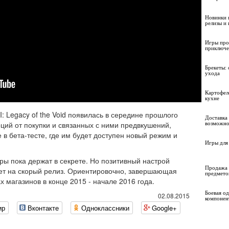
Новинки 
релизы и
Игры про
приключе
Брекеты: 
ухода
Картофел
кухне
I: Legacy of the Void появилась в середине прошлого
Доставка 
ий от покупки и связанных с ними предвкушений,
возможно
 в бета-тесте, где им будет доступен новый режим и
Игры для 
гры пока держат в секрете. Но позитивный настрой
Продажа 
ает на скорый релиз. Ориентировочно, завершающая
предмето
х магазинов в конце 2015 - начале 2016 года.
Боевая о
02.08.2015
компонен
ир
Вконтакте
Одноклассники
Google+