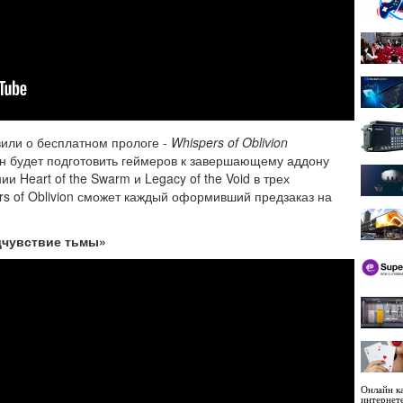
вили о бесплатном прологе -
Whispers of Oblivion
ен будет подготовить геймеров к завершающему аддону
и Heart of the Swarm и Legacy of the Void в трех
s of Oblivion сможет каждый оформивший предзаказ на
едчувствие тьмы»
Онлайн ка
интернет