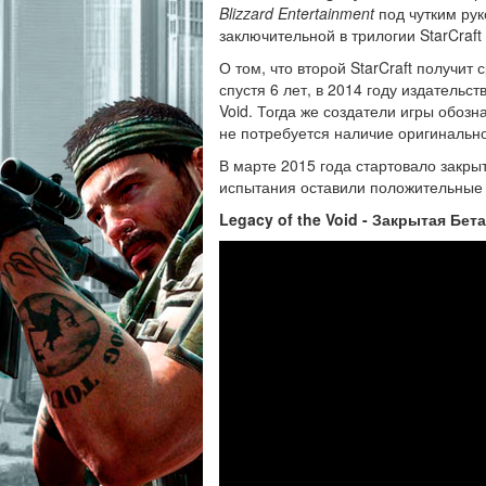
Blizzard Entertainment
под чутким ру
заключительной в трилогии StarCraft I
О том, что второй StarCraft получит 
спустя 6 лет, в 2014 году издательс
Void. Тогда же создатели игры обозн
не потребуется наличие оригинальной
В марте 2015 года стартовало закрыт
испытания оставили положительные в
Legacy of the Void - Закрытая Бета