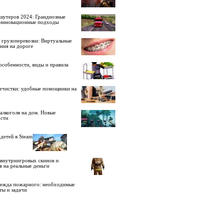
шутеров 2024: Грандиозные
 инновационные подходы
 грузоперевозки: Виртуальные
ния на дороге
особенности, виды и правила
ечистки: удобные помощники на
алкоголя на дом. Новые
сти
детей в Steam
внутриигровых скинов и
в на реальные деньги
дежда пожарного: необходимые
ты и задачи