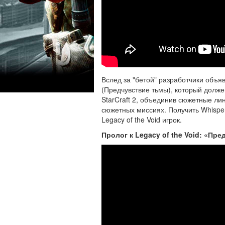
Вслед за "бетой" разработчики объя
(Предчувствие тьмы), который долж
StarCraft 2, объединив сюжетные лини
сюжетных миссиях. Получить Whisper
Legacy of the Void игрок.
Пролог к Legacy of the Void: «Пр