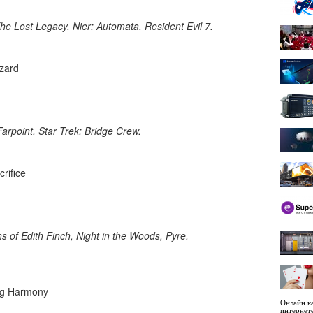
e Lost Legacy, Nier: Automata, Resident Evil 7.
azard
point, Star Trek: Bridge Crew.
crifice
of Edith Finch, Night in the Woods, Pyre.
ing Harmony
Онлайн ка
интернет