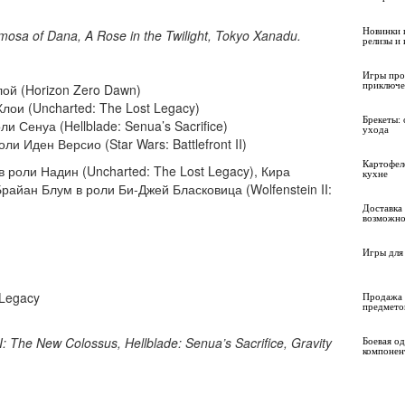
Новинки 
mosa of Dana, A Rose in the Twilight, Tokyo Xanadu.
релизы и
Игры про
приключе
лой (Horizon Zero Dawn)
Хлои (Uncharted: The Lost Legacy)
Брекеты: 
и Сенуа (Hellblade: Senua’s Sacrifice)
ухода
ли Иден Версио (Star Wars: Battlefront II)
Картофел
в роли Надин (Uncharted: The Lost Legacy), Кира
кухне
Брайан Блум в роли Би-Джей Бласковица (Wolfenstein II:
Доставка 
возможно
Игры для 
 Legacy
Продажа 
предмето
: The New Colossus, Hellblade: Senua’s Sacrifice, Gravity
Боевая о
компонен