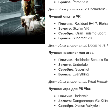
Бронза
: Persona 5
Достойны
упоминания: Uncharted: Th
Лучший опыт в VR
:
Платина
: Resident Evil 7: Bioh
Золото
: Skyrim VR
Серебро
:
Gran Turismo Sport
Бронза
: Superhot VR
Достойны
упоминания: Doom VFR, Far
Лучшая независимая игра
:
Платина
: Hellblade: Senua’s Sa
Золото
: Undertale
Серебро
: Superhot
Бронза
: Everything
Достойны
упоминания: What Remains 
Лучшая игра для PS
Vita
:
Платина
:Undertale
Золото
: Danganronpa V3: Kill
Серебро
: Xenon Valkyrie +