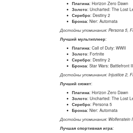
Платина
: Horizon Zero Dawn
Золото
: Uncharted: The Lost 
Серебро
: Destiny 2
Бронза
: Nier: Automata
Достойны
упоминания: Persona 5, Fi
Лучший мультиплеер
:
Платина
: Call of Duty: WWII
Золото
: Fortnite
Серебро
: Destiny 2
Бронза
: Star Wars: Battlefront II
Достойны
упоминания: Injustice 2, F
Лучший сюжет
:
Платина
: Horizon Zero Dawn
Золото
: Uncharted: The Lost 
Серебро
: Persona 5
Бронза
: Nier: Automata
Достойны
упоминания: Wolfenstein II
Лучшая спортивная игра
: