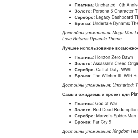
Платина
: Uncharted 10th Anni
Золото
: Persona 5 Character 
Серебро
: Legacy Dashboard 
Бронза
: Undertale Dynamic Th
Достойны
упоминания: Mega Man Leg
Love Returns Dynamic Theme.
Лучшее использование возможност
Платина
: Horizon Zero Dawn
Золото
: Assassin’s Creed Origi
Серебро
: Call of Duty: WWII
Бронза
: The Witcher III: Wild H
Достойны
упоминания: Uncharted: Th
Самый ожидаемый проект для Play
Платина
: God of War
Золото
: Red Dead Redemption
Серебро
: Marvel’s Spider-Man
Бронза
: Far Cry 5
Достойны
упоминания: Kingdom Heart