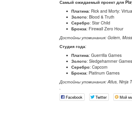
Самый ожидаемый проект для Play
Платина
: Rick and Morty: Virtual
Золото
: Blood & Truth
Серебро
: Star Child
Бронза
: Firewall Zero Hour
Достойны
упоминания: Golem, Moss,
Студия года
:
Платина
: Guerrilla Games
Золото
: Sledgehammer Game
Серебро
: Capcom
Бронза
: Platinum Games
Достойны упоминания: Atlus, Ninja T
`
Facebook
Twitter
Мой м