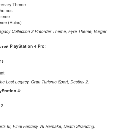
versary Theme
Themes
Theme
eme (Ruins)
acy Collection 2 Preorder Theme, Pyre Theme, Burger
ей PlayStation
4 Pro
:
ns
unt
e Lost Legacy, Gran Turismo Sport, Destiny 2.
Station
4
:
 2
s III, Final Fantasy VII Remake, Death Stranding.