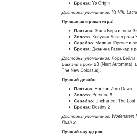
Бронза
: Ys Origin
Достойны
упоминания: Ys VIII: Lacri
Лучшая актерская игра
:
Платина
: Эшли Берч в роли Э
Золото
: Клаудия Блэк в роли 
Серебро
: Мелина Юргенс в рол
Бронза
: Джанина Гаванкар в ро
Достойны упоминания:
Лора Бэйли 
Баклэнд в роли 2B (Nier: Automata), 
The New Colossus).
Лучший дизайн
:
Платина
: Horizon Zero Dawn
Золото
: Persona 5
Серебро
: Uncharted: The Lost
Бронза
: Destiny 2
Достойны
упоминания: Wolfenstein II
Rush 2.
Лучший саундтрек
: