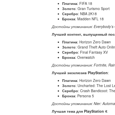
Платина
: FIFA 18
Золото
: Gran Turismo Sport
Серебро
: NBA 2K18
Бронза
: Madden NFL 18
Достойны
упоминания: Everybody’s 
Лучший контент, выпущенный пос
Платина
: Horizon Zero Dawn
Золото
: Grand Theft Auto Onli
Серебро
: Final Fantasy XV
Бронза
: Overwatch
Достойны
упоминания: Fortnite, Rain
Лучший эксклюзив PlayStation
:
Платина
: Horizon Zero Dawn
Золото
: Uncharted: The Lost 
Серебро
: Crash Bandicoot: Th
Бронза
: Persona 5
Достойны
упоминания: Nier: Automata
Лучшая тема для PlayStation
4
: