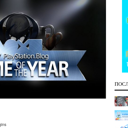
ПОС
gins