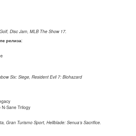
Golf, Disc Jam, MLB The Show 17.
ле релиза
:
ne
bow Six: Siege, Resident Evil 7: Biohazard
Legacy
e N-Sane Trilogy
, Gran Turismo Sport, Hellblade: Senua’s Sacrifice.