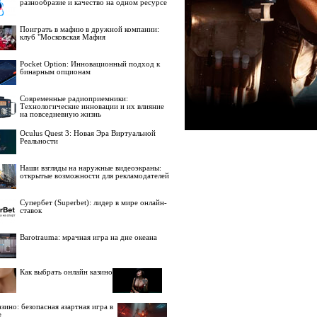
разнообразие и качество на одном ресурсе
Поиграть в мафию в дружной компании:
клуб "Московская Мафия
Pocket Option: Инновационный подход к
бинарным опционам
Современные радиоприемники:
Технологические инновации и их влияние
на повседневную жизнь
Oculus Quest 3: Новая Эра Виртуальной
Реальности
Наши взгляды на наружные видеоэкраны:
открытые возможности для рекламодателей
Супербет (Superbet): лидер в мире онлайн-
ставок
Barotrauma: мрачная игра на дне океана
Как выбрать онлайн казино
зино: безопасная азартная игра в
е