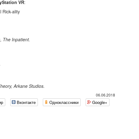
Station
VR
:
 Rick-ality
 The Inpatient.
s
heory, Arkane Studios.
06.06.2018
ир
Вконтакте
Одноклассники
Google+