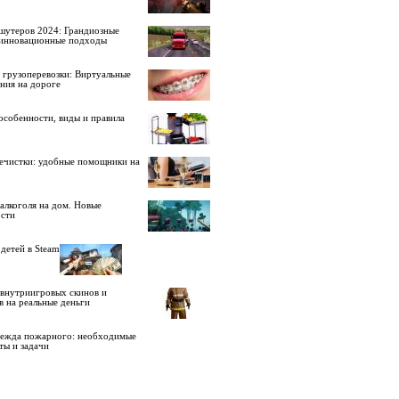
шутеров 2024: Грандиозные
 инновационные подходы
 грузоперевозки: Виртуальные
ния на дороге
особенности, виды и правила
ечистки: удобные помощники на
алкоголя на дом. Новые
сти
детей в Steam
внутриигровых скинов и
в на реальные деньги
дежда пожарного: необходимые
ты и задачи