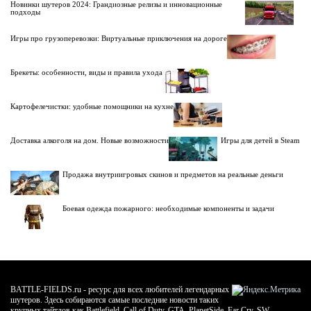
Новинки шутеров 2024: Грандиозные релизы и инновационные
подходы
Игры про грузоперевозки: Виртуальные приключения на дороге
Брекеты: особенности, виды и правила ухода
Картофелечистки: удобные помощники на кухне
Доставка алкоголя на дом. Новые возможности
Игры для детей в Steam
Продажа внутриигровых скинов и предметов на реальные деньги
Боевая одежда пожарного: необходимые компоненты и задачи
BATTLE-FIELDS.ru - ресурс для всех любителей легендарных
шутеров. Здесь собираются самые последние новости таких
крупных тайтлов как Battlefield, Call of Duty, GTA, PlanetSide, Far Cry, SW