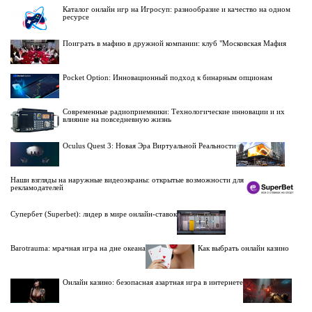
Каталог онлайн игр на Игросуп: разнообразие и качество на одном
ресурсе
Поиграть в мафию в дружной компании: клуб "Московская Мафия
Pocket Option: Инновационный подход к бинарным опционам
Современные радиоприемники: Технологические инновации и их
влияние на повседневную жизнь
Oculus Quest 3: Новая Эра Виртуальной Реальности
Наши взгляды на наружные видеоэкраны: открытые возможности для
рекламодателей
Супербет (Superbet): лидер в мире онлайн-ставок
Barotrauma: мрачная игра на дне океана
Как выбрать онлайн казино
Онлайн казино: безопасная азартная игра в интернете