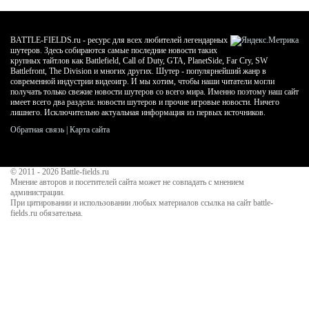
BATTLE-FIELDS.ru - ресурс для всех любителей легендарных
шутеров. Здесь собираются самые последние новости таких
крупных тайтлов как Battlefield, Call of Duty, GTA, PlanetSide, Far Cry, SW
Battlefront, The Division и многих других. Шутер - популярнейший жанр в
современной индустрии видеоигр. И мы хотим, чтобы наши читатели могли
получать только свежие новости шутеров со всего мира. Именно поэтому наш сайт
имеет всего два раздела: новости шутеров и прочие игровые новости. Ничего
лишнего. Исключительно актуальная информация из первых источников.
Обратная связь
|
Карта сайта
© 2011 - 2026
Battle-fields.ru
Мнение авторов и посетителей сайта может не совпадать с мнением
администрации.
При цитировании и использовании любых материалов ссылка на сайт battle-
fields.ru обязательна.