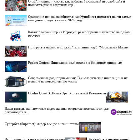
Онлайн-казино и слоты: как выбрать безопасный игровой сайт и
понимать риски азартных игр
Сравнение цен на авиабилеты: как КупиБилет помогает найти самые
выгодные предложения в 2026 году
Каталог онлайн игр на Игросуп: разнообразие и качество на одном
ресурсе
Поиграть в мафию в дружной компании: клуб "Московская Мафия
Pocket Option: Инновационный подход к бинарным опционам
Современные радиоприемники: Технологические инновации и их
влияние на повседневную жизнь
Oculus Quest 3: Новая Эра Виртуальной Реальности
Наши взгляды на наружные видеоэкраны: открытые возможности для
рекламодателей
Супербет (Superbet): лидер в мире онлайн-ставок
Barotrauma: мрачная игра на дне океана
Как выбрать онлайн казино