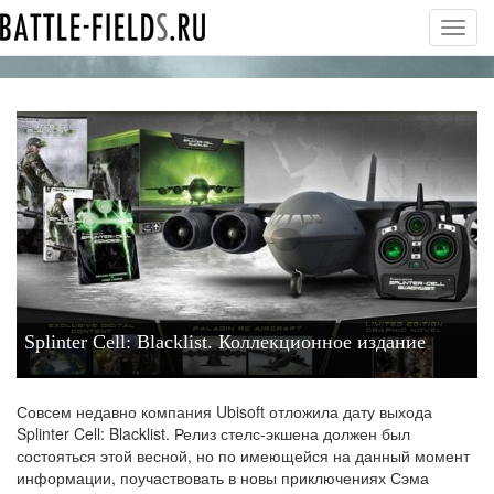
Toggl
navig
Splinter Cell: Blacklist. Коллекционное издание
Совсем недавно компания Ubisoft отложила дату выхода
Splinter Cell: Blacklist. Релиз стелс-экшена должен был
состояться этой весной, но по имеющейся на данный момент
информации, поучаствовать в новы приключениях Сэма