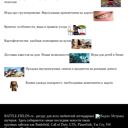
подходы
Игры про грузоперевозки: Виртуальные приключения на дороге
Брекеты: особенности, виды и правила ухода
Картофелечистки: удобные помощники на кухне
Доставка алкоголя на дом. Новые возможности
Игры для детей в Steam
Продажа внутриигровых скинов и предметов на реальные деньги
Боевая одежда пожарного: необходимые компоненты и задачи
BATTLE-FIELDS.ru - ресурс для всех любителей легендарных
шутеров. Здесь собираются самые последние новости таких
крупных тайтлов как Battlefield, Call of Duty, GTA, PlanetSide, Far Cry, SW