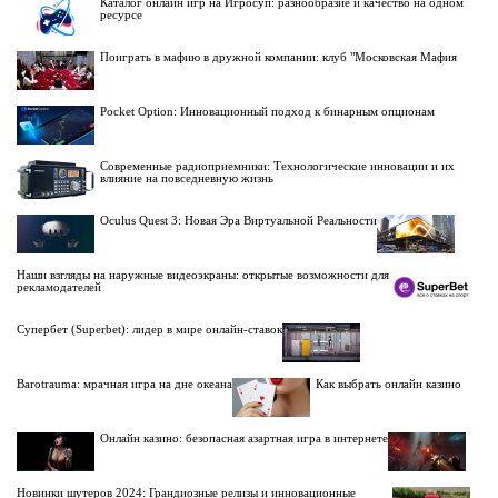
Каталог онлайн игр на Игросуп: разнообразие и качество на одном
ресурсе
Поиграть в мафию в дружной компании: клуб "Московская Мафия
Pocket Option: Инновационный подход к бинарным опционам
Современные радиоприемники: Технологические инновации и их
влияние на повседневную жизнь
Oculus Quest 3: Новая Эра Виртуальной Реальности
Наши взгляды на наружные видеоэкраны: открытые возможности для
рекламодателей
Супербет (Superbet): лидер в мире онлайн-ставок
Barotrauma: мрачная игра на дне океана
Как выбрать онлайн казино
Онлайн казино: безопасная азартная игра в интернете
Новинки шутеров 2024: Грандиозные релизы и инновационные