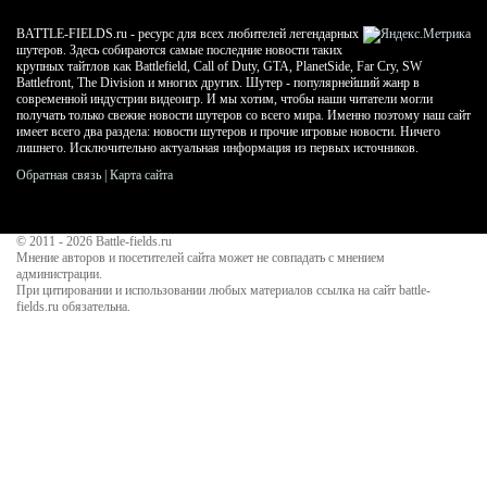
BATTLE-FIELDS.ru - ресурс для всех любителей легендарных
шутеров. Здесь собираются самые последние новости таких
крупных тайтлов как Battlefield, Call of Duty, GTA, PlanetSide, Far Cry, SW
Battlefront, The Division и многих других. Шутер - популярнейший жанр в
современной индустрии видеоигр. И мы хотим, чтобы наши читатели могли
получать только свежие новости шутеров со всего мира. Именно поэтому наш сайт
имеет всего два раздела: новости шутеров и прочие игровые новости. Ничего
лишнего. Исключительно актуальная информация из первых источников.
Обратная связь
|
Карта сайта
© 2011 - 2026
Battle-fields.ru
Мнение авторов и посетителей сайта может не совпадать с мнением
администрации.
При цитировании и использовании любых материалов ссылка на сайт battle-
fields.ru обязательна.