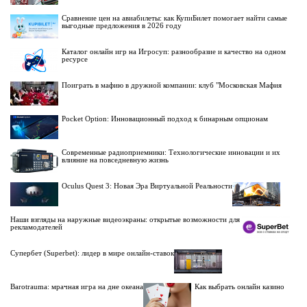
Сравнение цен на авиабилеты: как КупиБилет помогает найти самые
выгодные предложения в 2026 году
Каталог онлайн игр на Игросуп: разнообразие и качество на одном
ресурсе
Поиграть в мафию в дружной компании: клуб "Московская Мафия
Pocket Option: Инновационный подход к бинарным опционам
Современные радиоприемники: Технологические инновации и их
влияние на повседневную жизнь
Oculus Quest 3: Новая Эра Виртуальной Реальности
Наши взгляды на наружные видеоэкраны: открытые возможности для
рекламодателей
Супербет (Superbet): лидер в мире онлайн-ставок
Barotrauma: мрачная игра на дне океана
Как выбрать онлайн казино