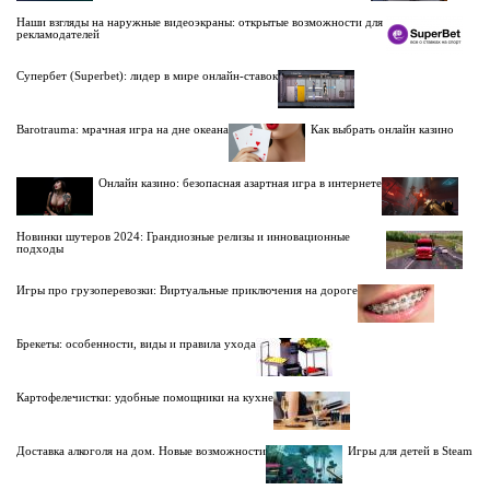
Наши взгляды на наружные видеоэкраны: открытые возможности для
рекламодателей
Супербет (Superbet): лидер в мире онлайн-ставок
Barotrauma: мрачная игра на дне океана
Как выбрать онлайн казино
Онлайн казино: безопасная азартная игра в интернете
Новинки шутеров 2024: Грандиозные релизы и инновационные
подходы
Игры про грузоперевозки: Виртуальные приключения на дороге
Брекеты: особенности, виды и правила ухода
Картофелечистки: удобные помощники на кухне
Доставка алкоголя на дом. Новые возможности
Игры для детей в Steam