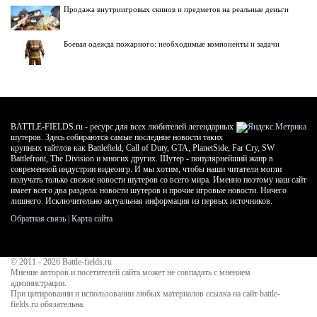
Продажа внутриигровых скинов и предметов на реальные деньги
Боевая одежда пожарного: необходимые компоненты и задачи
BATTLE-FIELDS.ru - ресурс для всех любителей легендарных
шутеров. Здесь собираются самые последние новости таких
крупных тайтлов как Battlefield, Call of Duty, GTA, PlanetSide, Far Cry, SW
Battlefront, The Division и многих других. Шутер - популярнейший жанр в
современной индустрии видеоигр. И мы хотим, чтобы наши читатели могли
получать только свежие новости шутеров со всего мира. Именно поэтому наш сайт
имеет всего два раздела: новости шутеров и прочие игровые новости. Ничего
лишнего. Исключительно актуальная информация из первых источников.
Обратная связь
|
Карта сайта
© 2011 - 2026
Battle-fields.ru
Мнение авторов и посетителей сайта может не совпадать с мнением
администрации.
При цитировании и использовании любых материалов ссылка на сайт battle-
fields.ru обязательна.