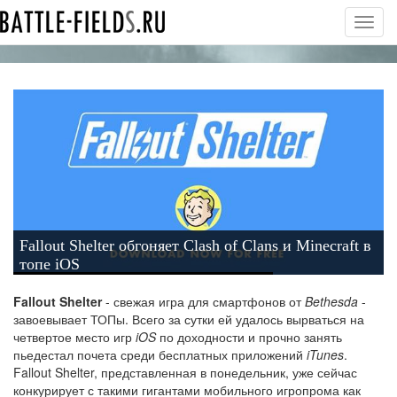
Toggl
navig
Fallout Shelter обгоняет Clash of Clans и Minecraft в
топе iOS
Fallout Shelter
- свежая игра для смартфонов от
Bethesda
-
завоевывает ТОПы. Всего за сутки ей удалось вырваться на
четвертое место игр
iOS
по доходности и прочно занять
пьедестал почета среди бесплатных приложений
iTunes
.
Fallout Shelter, представленная в понедельник, уже сейчас
конкурирует с такими гигантами мобильного игропрома как