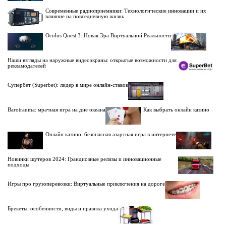
Современные радиоприемники: Технологические инновации и их
влияние на повседневную жизнь
Oculus Quest 3: Новая Эра Виртуальной Реальности
Наши взгляды на наружные видеоэкраны: открытые возможности для
рекламодателей
Супербет (Superbet): лидер в мире онлайн-ставок
Barotrauma: мрачная игра на дне океана
Как выбрать онлайн казино
Онлайн казино: безопасная азартная игра в интернете
Новинки шутеров 2024: Грандиозные релизы и инновационные
подходы
Игры про грузоперевозки: Виртуальные приключения на дороге
Брекеты: особенности, виды и правила ухода