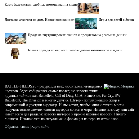
Картофелечистки: удобные помощники на кухне
Доставка алкоголя на дом. Новые возможности
Игры для детей в Steam
Продажа внутриигровых скинов и предметов на реальные деньги
Боевая одежда пожарного: необходимые компоненты и задачи
BATTLE-FIELDS.ru - ресурс для всех любителей легендарных
шутеров. Здесь собираются самые последние новости таких
крупных тайтлов как Battlefield, Call of Duty, GTA, PlanetSide, Far Cry, SW
Battlefront, The Division и многих других. Шутер - популярнейший жанр в
современной индустрии видеоигр. И мы хотим, чтобы наши читатели могли
получать только свежие новости шутеров со всего мира. Именно поэтому наш сайт
имеет всего два раздела: новости шутеров и прочие игровые новости. Ничего
лишнего. Исключительно актуальная информация из первых источников.
Обратная связь
|
Карта сайта