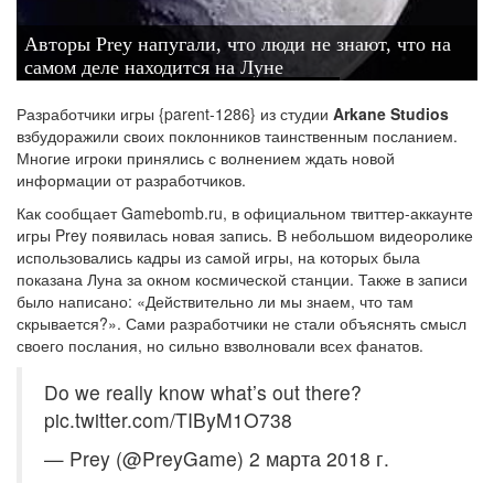
Авторы Prey напугали, что люди не знают, что на
самом деле находится на Луне
Разработчики игры {parent-1286} из студии
Arkane Studios
взбудоражили своих поклонников таинственным посланием.
Многие игроки принялись с волнением ждать новой
информации от разработчиков.
Как сообщает Gamebomb.ru, в официальном твиттер-аккаунте
игры Prey появилась новая запись. В небольшом видеоролике
использовались кадры из самой игры, на которых была
показана Луна за окном космической станции. Также в записи
было написано: «Действительно ли мы знаем, что там
скрывается?». Сами разработчики не стали объяснять смысл
своего послания, но сильно взволновали всех фанатов.
Do we really know what’s out there?
pic.twitter.com/TIByM1O738
— Prey (@PreyGame) 2 марта 2018 г.