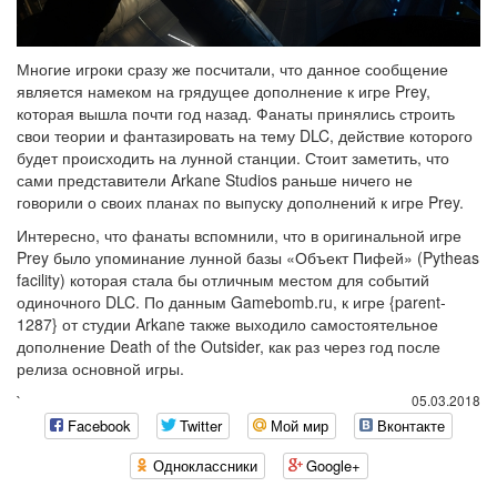
Многие игроки сразу же посчитали, что данное сообщение
является намеком на грядущее дополнение к игре Prey,
которая вышла почти год назад. Фанаты принялись строить
свои теории и фантазировать на тему DLC, действие которого
будет происходить на лунной станции. Стоит заметить, что
сами представители Arkane Studios раньше ничего не
говорили о своих планах по выпуску дополнений к игре Prey.
Интересно, что фанаты вспомнили, что в оригинальной игре
Prey было упоминание лунной базы «Объект Пифей» (Pytheas
facility) которая стала бы отличным местом для событий
одиночного DLC. По данным Gamebomb.ru, к игре {parent-
1287} от студии Arkane также выходило самостоятельное
дополнение Death of the Outsider, как раз через год после
релиза основной игры.
`
05.03.2018
Facebook
Twitter
Мой мир
Вконтакте
Одноклассники
Google+