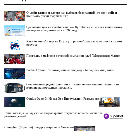
Онлайн-казино и слоты: как выбрать безопасный игровой сайт и
понимать риски азартных игр
Сравнение цен на авиабилеты: как КупиБилет помогает найти самые
выгодные предложения в 2026 году
Каталог онлайн игр на Игросуп: разнообразие и качество на одном
ресурсе
Поиграть в мафию в дружной компании: клуб "Московская Мафия
Pocket Option: Инновационный подход к бинарным опционам
Современные радиоприемники: Технологические инновации и их
влияние на повседневную жизнь
Oculus Quest 3: Новая Эра Виртуальной Реальности
Наши взгляды на наружные видеоэкраны: открытые возможности для
рекламодателей
Супербет (Superbet): лидер в мире онлайн-ставок