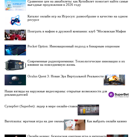
Сравнение цен на авиабилеты: как КупиБилет помогает найти самые
выгодные предложения в 2026 году
Каталог онлайн игр на Игросуп: разнообразие и качество на одном
ресурсе
Поиграть в мафию в дружной компании: клуб "Московская Мафия
Pocket Option: Инновационный подход к бинарным опционам
Современные радиоприемники: Технологические инновации и их
влияние на повседневную жизнь
Oculus Quest 3: Новая Эра Виртуальной Реальности
Наши взгляды на наружные видеоэкраны: открытые возможности для
рекламодателей
Супербет (Superbet): лидер в мире онлайн-ставок
Barotrauma: мрачная игра на дне океана
Как выбрать онлайн казино
Онлайн казино: безопасная азартная игра в интернете