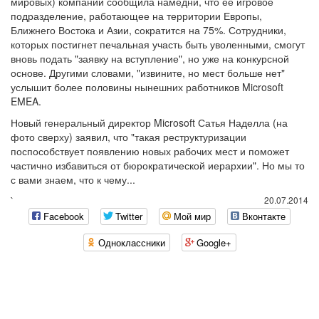
мировых) компаний сообщила намедни, что ее игровое
подразделение, работающее на территории Европы,
Ближнего Востока и Азии, сократится на 75%. Сотрудники,
которых постигнет печальная участь быть уволенными, смогут
вновь подать "заявку на вступление", но уже на конкурсной
основе. Другими словами, "извините, но мест больше нет"
услышит более половины нынешних работников Microsoft
EMEA.
Новый генеральный директор Microsoft Сатья Наделла (на
фото сверху) заявил, что "такая реструктуризации
поспособствует появлению новых рабочих мест и поможет
частично избавиться от бюрократической иерархии". Но мы то
с вами знаем, что к чему...
`
20.07.2014
Facebook
Twitter
Мой мир
Вконтакте
Одноклассники
Google+