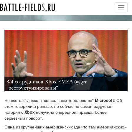
Toggl
navig
3/4 сотрудников Xbox EMEA будут
"реструктуизированы"
Не все так гладко в "консольном королевстве"
Microsoft
. Об
этом говорили и раньше, но сейчас не самая радужная
история с
Xbox
получила очередной, правда, более
серьезный поворот.
Одна из крупнейших американских (да что там американских -