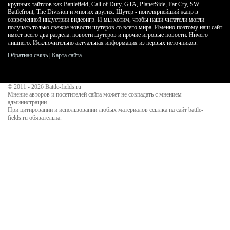
крупных тайтлов как Battlefield, Call of Duty, GTA, PlanetSide, Far Cry, SW
Battlefront, The Division и многих других. Шутер - популярнейший жанр в
современной индустрии видеоигр. И мы хотим, чтобы наши читатели могли
получать только свежие новости шутеров со всего мира. Именно поэтому наш сайт
имеет всего два раздела: новости шутеров и прочие игровые новости. Ничего
лишнего. Исключительно актуальная информация из первых источников.
Обратная связь
|
Карта сайта
© 2011 - 2026
Battle-fields.ru
Мнение авторов и посетителей сайта может не совпадать с мнением
администрации.
При цитировании и использовании любых материалов ссылка на сайт battle-
fields.ru обязательна.