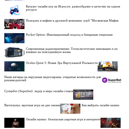
Каталог онлайн игр на Игросуп: разнообразие и качество на одном
ресурсе
Поиграть в мафию в дружной компании: клуб "Московская Мафия
Pocket Option: Инновационный подход к бинарным опционам
Современные радиоприемники: Технологические инновации и их
влияние на повседневную жизнь
Oculus Quest 3: Новая Эра Виртуальной Реальности
Наши взгляды на наружные видеоэкраны: открытые возможности для
рекламодателей
Супербет (Superbet): лидер в мире онлайн-ставок
Barotrauma: мрачная игра на дне океана
Как выбрать онлайн казино
Онлайн казино: безопасная азартная игра в интернете