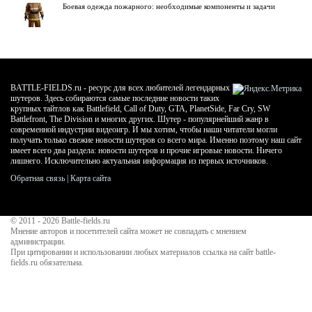
Боевая одежда пожарного: необходимые компоненты и задачи
BATTLE-FIELDS.ru - ресурс для всех любителей легендарных
шутеров. Здесь собираются самые последние новости таких
крупных тайтлов как Battlefield, Call of Duty, GTA, PlanetSide, Far Cry, SW
Battlefront, The Division и многих других. Шутер - популярнейший жанр в
современной индустрии видеоигр. И мы хотим, чтобы наши читатели могли
получать только свежие новости шутеров со всего мира. Именно поэтому наш сайт
имеет всего два раздела: новости шутеров и прочие игровые новости. Ничего
лишнего. Исключительно актуальная информация из первых источников.
Обратная связь
|
Карта сайта
© 2011 - 2026
Battle-fields.ru
Мнение авторов и посетителей сайта может не совпадать с мнением
администрации.
При цитировании и использовании любых материалов ссылка на сайт battle-
fields.ru обязательна.