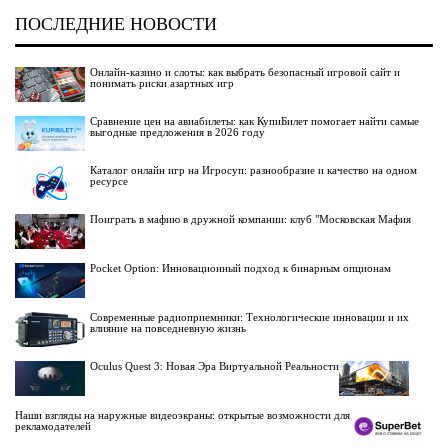
ПОСЛЕДНИЕ НОВОСТИ
Онлайн-казино и слоты: как выбрать безопасный игровой сайт и
понимать риски азартных игр
Сравнение цен на авиабилеты: как КупиБилет помогает найти самые
выгодные предложения в 2026 году
Каталог онлайн игр на Игросуп: разнообразие и качество на одном
ресурсе
Поиграть в мафию в дружной компании: клуб "Московская Мафия
Pocket Option: Инновационный подход к бинарным опционам
Современные радиоприемники: Технологические инновации и их
влияние на повседневную жизнь
Oculus Quest 3: Новая Эра Виртуальной Реальности
Наши взгляды на наружные видеоэкраны: открытые возможности для
рекламодателей