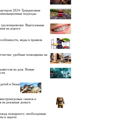
шутеров 2024: Грандиозные
 инновационные подходы
 грузоперевозки: Виртуальные
ния на дороге
особенности, виды и правила
ечистки: удобные помощники на
алкоголя на дом. Новые
сти
детей в Steam
внутриигровых скинов и
в на реальные деньги
дежда пожарного: необходимые
ты и задачи