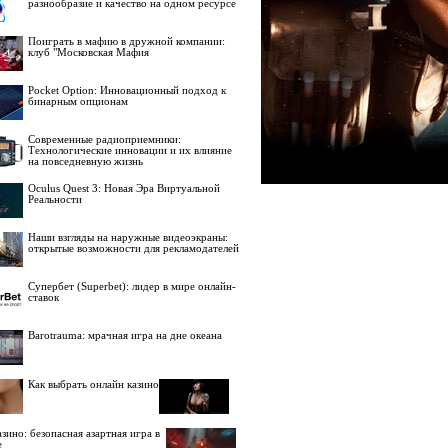
разнообразие и качество на одном ресурсе
Поиграть в мафию в дружной компании:
клуб "Московская Мафия
Pocket Option: Инновационный подход к
бинарным опционам
Современные радиоприемники:
Технологические инновации и их влияние
на повседневную жизнь
Oculus Quest 3: Новая Эра Виртуальной
Реальности
Наши взгляды на наружные видеоэкраны:
открытые возможности для рекламодателей
Супербет (Superbet): лидер в мире онлайн-
ставок
Barotrauma: мрачная игра на дне океана
Как выбрать онлайн казино
зино: безопасная азартная игра в
е