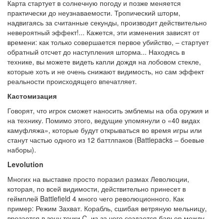
Карта стартует в солнечную погоду и позже меняется
практически до неузнаваемости. Тропический шторм,
надвигаясь за считанные секунды, производит действительно
невероятный эффект!... Кажется, эти изменения зависят от
времени: как только совершается первое убийство, – стартует
обратный отсчет до наступления шторма... Находясь в
технике, вы можете видеть капли дождя на лобовом стекле,
которые хоть и не очень снижают видимость, но сам эффект
реальности происходящего впечатляет.
Кастомизация
Говорят, что игрок сможет наносить эмблемы на оба оружия и
на технику. Помимо этого, ведущие упомянули о «40 видах
камуфляжа», которые будут открываться во время игры или
станут частью одного из 12 баттлпаков (Battlepacks – боевые
наборы).
Levolution
Многих на выставке просто поразил размах Леволюции,
которая, по всей видимости, действительно принесет в
геймплей Battlefield 4 много чего революционного. Как
пример: Режим Захват. Корабль, сшибая ветряную мельницу,
врезается в зону точки C, из-за чего создается барьер между