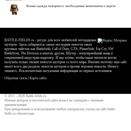
Боевая одежда пожарного: необходимые компоненты и задачи
BATTLE-FIELDS.ru - ресурс для всех любителей легендарных
шутеров. Здесь собираются самые последние новости таких
крупных тайтлов как Battlefield, Call of Duty, GTA, PlanetSide, Far Cry, SW
Battlefront, The Division и многих других. Шутер - популярнейший жанр в
современной индустрии видеоигр. И мы хотим, чтобы наши читатели могли
получать только свежие новости шутеров со всего мира. Именно поэтому наш сайт
имеет всего два раздела: новости шутеров и прочие игровые новости. Ничего
лишнего. Исключительно актуальная информация из первых источников.
Обратная связь
|
Карта сайта
© 2011 - 2026
Battle-fields.ru
Мнение авторов и посетителей сайта может не совпадать с мнением
администрации.
При цитировании и использовании любых материалов ссылка на сайт battle-
fields.ru обязательна.