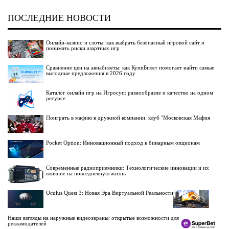
ПОСЛЕДНИЕ НОВОСТИ
Онлайн-казино и слоты: как выбрать безопасный игровой сайт и
понимать риски азартных игр
Сравнение цен на авиабилеты: как КупиБилет помогает найти самые
выгодные предложения в 2026 году
Каталог онлайн игр на Игросуп: разнообразие и качество на одном
ресурсе
Поиграть в мафию в дружной компании: клуб "Московская Мафия
Pocket Option: Инновационный подход к бинарным опционам
Современные радиоприемники: Технологические инновации и их
влияние на повседневную жизнь
Oculus Quest 3: Новая Эра Виртуальной Реальности
Наши взгляды на наружные видеоэкраны: открытые возможности для
рекламодателей