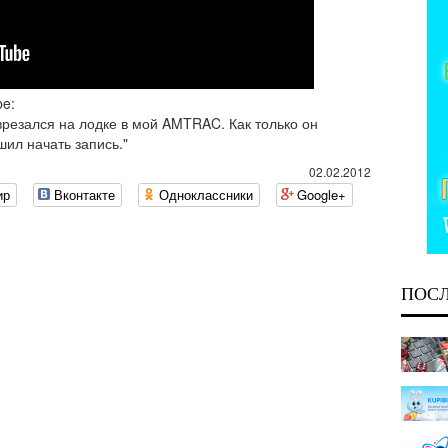
be:
 врезался на лодке в мой AMTRAC. Как только он
шил начать запись."
02.02.2012
ир
Вконтакте
Одноклассники
Google+
ПОС