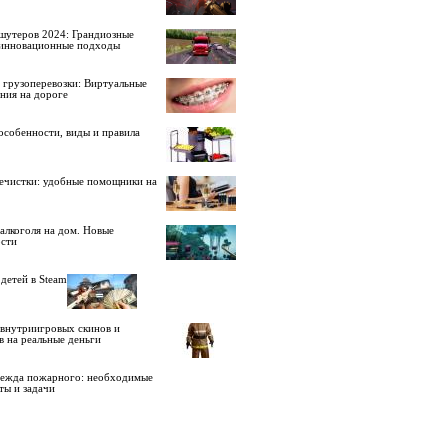
шутеров 2024: Грандиозные
 инновационные подходы
 грузоперевозки: Виртуальные
ния на дороге
особенности, виды и правила
ечистки: удобные помощники на
алкоголя на дом. Новые
сти
детей в Steam
внутриигровых скинов и
в на реальные деньги
дежда пожарного: необходимые
ты и задачи