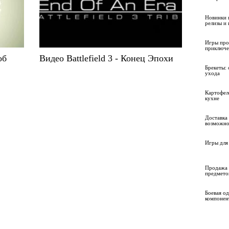
Новинки 
релизы и
Игры про
приключе
об
Видео Battlefield 3 - Конец Эпохи
Брекеты: 
ухода
Картофел
кухне
Доставка 
возможно
Игры для 
Продажа 
предмето
Боевая о
компонен