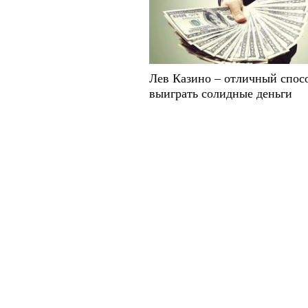
Лев Казино – отличный спос
выиграть солидные деньги