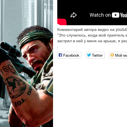
Комментарий автора видео на youtu
"Это случилось, когда мой приятель
застрял в ней у меня на крыше, я ре
`
Facebook
Twitter
Мой м