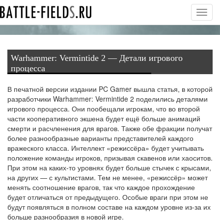
Toggl
navig
Warhammer: Vermintide 2 — Детали игрового
процесса
В печатной версии издании PC Gamer вышла статья, в которой
разработчики Warhammer: Vermintide 2
поделились
деталями
игрового процесса. Они пообещали игрокам, что во второй
части кооперативного экшена будет ещё больше анимаций
смерти и расчленения для врагов. Также обе фракции получат
более разнообразные варианты представителей каждого
вражеского класса. Интеллект «режиссёра» будет учитывать
положение команды игроков, призывая скавенов или хаоситов.
При этом на каких-то уровнях будет больше стычек с крысами,
на других — с культистами. Тем не менее, «режиссёр» может
менять соотношение врагов, так что каждое прохождение
будет отличаться от предыдущего. Особые враги при этом не
будут появляться в полном составе на каждом уровне из-за их
больше разнообразия в новой игре.