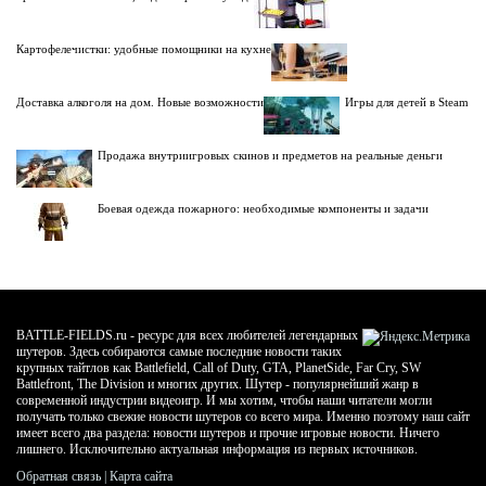
Картофелечистки: удобные помощники на кухне
Доставка алкоголя на дом. Новые возможности
Игры для детей в Steam
Продажа внутриигровых скинов и предметов на реальные деньги
Боевая одежда пожарного: необходимые компоненты и задачи
BATTLE-FIELDS.ru - ресурс для всех любителей легендарных
шутеров. Здесь собираются самые последние новости таких
крупных тайтлов как Battlefield, Call of Duty, GTA, PlanetSide, Far Cry, SW
Battlefront, The Division и многих других. Шутер - популярнейший жанр в
современной индустрии видеоигр. И мы хотим, чтобы наши читатели могли
получать только свежие новости шутеров со всего мира. Именно поэтому наш сайт
имеет всего два раздела: новости шутеров и прочие игровые новости. Ничего
лишнего. Исключительно актуальная информация из первых источников.
Обратная связь
|
Карта сайта