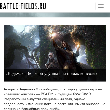
Toggl
navig
«Ведьмака 3» скоро улучшат на новых консолях
Авторы «
Ведьмака 3
» сообщили, что скоро улучшат игру на
новейших консолях — PS4 Pro и будущей Xbox One X.
Разработчики выпустят специальный патч, однако
подробности изменений пока не раскрыли. Выйти обновление
должно «в ближайшие пару дней».