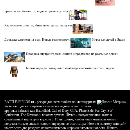
Брекеты: особенности, виды и правила ухода
Картофелечистки: удобные помощники на кухне
Доставка алкоголя на дом. Новые возможности
Игры для детей в Steam
Продажа внутриигровых скинов и предметов на реальные деньги
Боевая одежда пожарного: необходимые компоненты и задачи
BATTLE-FIELDS.ru - ресурс для всех любителей легендарных
шутеров. Здесь собираются самые последние новости таких
крупных тайтлов как Battlefield, Call of Duty, GTA, PlanetSide, Far Cry, SW
Battlefront, The Division и многих других. Шутер - популярнейший жанр в
современной индустрии видеоигр. И мы хотим, чтобы наши читатели могли
получать только свежие новости шутеров со всего мира. Именно поэтому наш сайт
имеет всего два раздела: новости шутеров и прочие игровые новости. Ничего