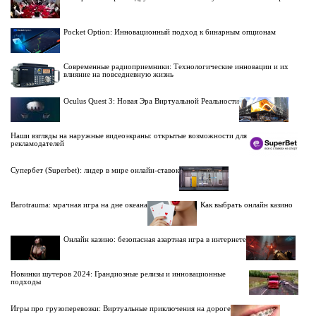
Pocket Option: Инновационный подход к бинарным опционам
Современные радиоприемники: Технологические инновации и их
влияние на повседневную жизнь
Oculus Quest 3: Новая Эра Виртуальной Реальности
Наши взгляды на наружные видеоэкраны: открытые возможности для
рекламодателей
Супербет (Superbet): лидер в мире онлайн-ставок
Barotrauma: мрачная игра на дне океана
Как выбрать онлайн казино
Онлайн казино: безопасная азартная игра в интернете
Новинки шутеров 2024: Грандиозные релизы и инновационные
подходы
Игры про грузоперевозки: Виртуальные приключения на дороге