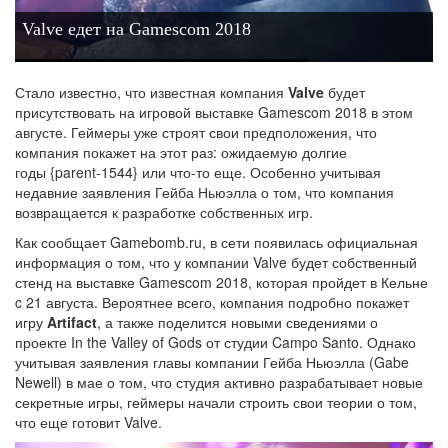
Valve едет на Gamescom 2018
Стало известно, что известная компания
Valve
будет
присутствовать на игровой выставке Gamescom 2018 в этом
августе. Геймеры уже строят свои предположения, что
компания покажет на этот раз: ожидаемую долгие
годы {parent-1544} или что-то еще. Особенно учитывая
недавние заявления Гейба Ньюэлла о том, что компания
возвращается к разработке собственных игр.
Как сообщает Gamebomb.ru, в сети появилась официальная
информация о том, что у компании Valve будет собственный
стенд на выставке Gamescom 2018, которая пройдет в Кельне
c 21 августа. Вероятнее всего, компания подробно покажет
игру
Artifact
, а также поделится новыми сведениями о
проекте In the Valley of Gods от студии Campo Santo. Однако
учитывая заявления главы компании Гейба Ньюэлла (Gabe
Newell) в мае о том, что студия активно разрабатывает новые
секретные игры, геймеры начали строить свои теории о том,
что еще готовит Valve.