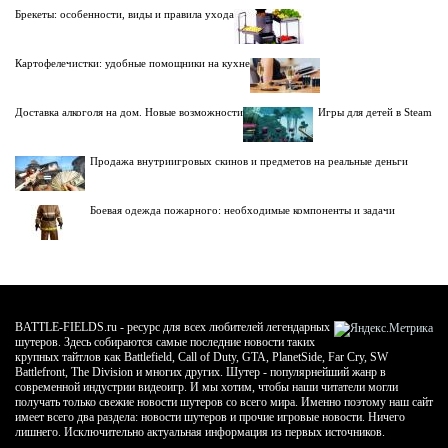
Брекеты: особенности, виды и правила ухода
Картофелечистки: удобные помощники на кухне
Доставка алкоголя на дом. Новые возможности
Игры для детей в Steam
Продажа внутриигровых скинов и предметов на реальные деньги
Боевая одежда пожарного: необходимые компоненты и задачи
BATTLE-FIELDS.ru - ресурс для всех любителей легендарных
шутеров. Здесь собираются самые последние новости таких
крупных тайтлов как Battlefield, Call of Duty, GTA, PlanetSide, Far Cry, SW
Battlefront, The Division и многих других. Шутер - популярнейший жанр в
современной индустрии видеоигр. И мы хотим, чтобы наши читатели могли
получать только свежие новости шутеров со всего мира. Именно поэтому наш сайт
имеет всего два раздела: новости шутеров и прочие игровые новости. Ничего
лишнего. Исключительно актуальная информация из первых источников.