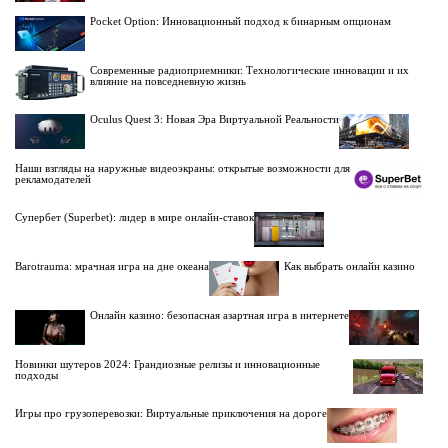
Pocket Option: Инновационный подход к бинарным опционам
Современные радиоприемники: Технологические инновации и их
влияние на повседневную жизнь
Oculus Quest 3: Новая Эра Виртуальной Реальности
Наши взгляды на наружные видеоэкраны: открытые возможности для
рекламодателей
Супербет (Superbet): лидер в мире онлайн-ставок
Barotrauma: мрачная игра на дне океана
Как выбрать онлайн казино
Онлайн казино: безопасная азартная игра в интернете
Новинки шутеров 2024: Грандиозные релизы и инновационные
подходы
Игры про грузоперевозки: Виртуальные приключения на дороге