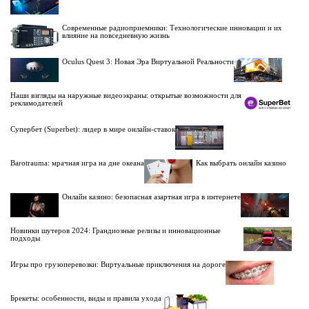
Современные радиоприемники: Технологические инновации и их
влияние на повседневную жизнь
Oculus Quest 3: Новая Эра Виртуальной Реальности
Наши взгляды на наружные видеоэкраны: открытые возможности для
рекламодателей
Супербет (Superbet): лидер в мире онлайн-ставок
Barotrauma: мрачная игра на дне океана
Как выбрать онлайн казино
Онлайн казино: безопасная азартная игра в интернете
Новинки шутеров 2024: Грандиозные релизы и инновационные
подходы
Игры про грузоперевозки: Виртуальные приключения на дороге
Брекеты: особенности, виды и правила ухода