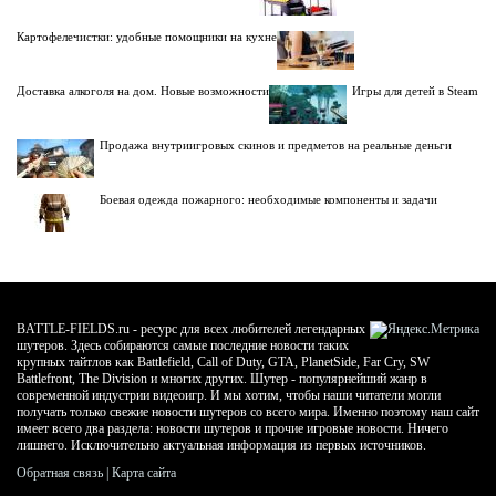
Картофелечистки: удобные помощники на кухне
Доставка алкоголя на дом. Новые возможности
Игры для детей в Steam
Продажа внутриигровых скинов и предметов на реальные деньги
Боевая одежда пожарного: необходимые компоненты и задачи
BATTLE-FIELDS.ru - ресурс для всех любителей легендарных
шутеров. Здесь собираются самые последние новости таких
крупных тайтлов как Battlefield, Call of Duty, GTA, PlanetSide, Far Cry, SW
Battlefront, The Division и многих других. Шутер - популярнейший жанр в
современной индустрии видеоигр. И мы хотим, чтобы наши читатели могли
получать только свежие новости шутеров со всего мира. Именно поэтому наш сайт
имеет всего два раздела: новости шутеров и прочие игровые новости. Ничего
лишнего. Исключительно актуальная информация из первых источников.
Обратная связь
|
Карта сайта