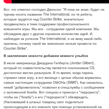
Вот, что отметил господин Джонсон: "Я пока не знаю, будет ли
турнир носить название The International, но те ребята,
которые трудятся над Counter-Strike, значительно
продвинулись в теме поддержки профессионального
комьюнити игры. Мы все - сотрудники одной компании. Мы
обсуждаем друг с другом огромное количество идей. И,
наблюдая за успехом The International, я не вижу какой-либо
причины, почему такой же чемпионат нельзя провести по
Counter-Strike".
В заключение новости добавим немного улыбок
В июле американца Джордана Гилберта (Jordan Gilbert),
который по совместительству является поклонником CS,
достаточно жестко разыграли. В то время, когда парень
стримил свою игру, в его жилище с целью обыска ворвались
самые настоящие сотрудники ОМОНа (SWAT). Как оказалось,
некий "доброжелатель" позвонил в спецслужбы с сообщением
о заложенной бомбе. Вот спецназ и приехал к "террористу",
чтобы ее ("бомбу") и его ("террориста") обезвредить.
(Наложивший в штаны) товарищ смог поделиться
происходящим в его комнате при помощи установленной на