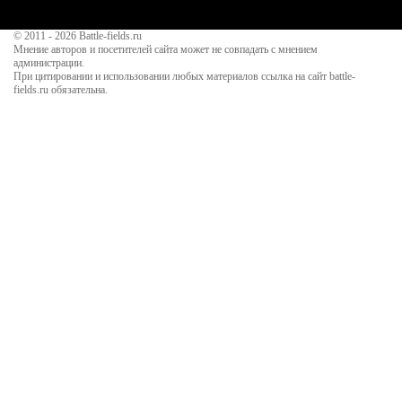
© 2011 - 2026
Battle-fields.ru
Мнение авторов и посетителей сайта может не совпадать с мнением
администрации.
При цитировании и использовании любых материалов ссылка на сайт battle-
fields.ru обязательна.