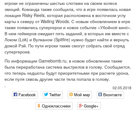
игроки не ограничены шестью слотами на своем колесе
эмоций. Команда также сообщила, что в игре появилась новая
локация Risky Reels, которая расположена в восточном углу
карты к северу от Wailing Woods. С новым обновлением в игре
также появились супергерои и новое событие «Убойноe кинo».
В нем геймеров ожидает пять заданий, в которых им вместе с
Локом (Lok) и Вулканом (Spitfire) нужно будет найти и вернуть
домой Рэй. По пути игроки также смогут собрать свой отряд
супергероев.
По информации Gamebomb.ru, в новом обновлении также
была переработана система выстрелов в голову. Сообщается,
что теперь хедшоты будут приоритетными при расчете урона,
если пуля сквозь другие части тела попала в голову.
`
02.05.2018
Facebook
Twitter
Мой мир
Вконтакте
Одноклассники
Google+