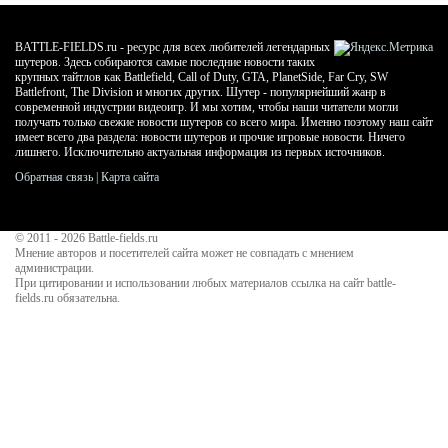
BATTLE-FIELDS.ru - ресурс для всех любителей легендарных
шутеров. Здесь собираются самые последние новости таких
крупных тайтлов как Battlefield, Call of Duty, GTA, PlanetSide, Far Cry, SW
Battlefront, The Division и многих других. Шутер - популярнейший жанр в
современной индустрии видеоигр. И мы хотим, чтобы наши читатели могли
получать только свежие новости шутеров со всего мира. Именно поэтому наш сайт
имеет всего два раздела: новости шутеров и прочие игровые новости. Ничего
лишнего. Исключительно актуальная информация из первых источников.
Обратная связь
|
Карта сайта
© 2011 - 2026
Battle-fields.ru
Мнение авторов и посетителей сайта может не совпадать с мнением
администрации.
При цитировании и использовании любых материалов ссылка на сайт battle-
fields.ru обязательна.