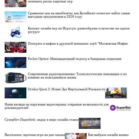
понимать риски азартных игр
Сравнение цен на авиабилеты: как КупиБилет помогает найти самые
выгодные предложения в 2026 году
Каталог онлайн игр на Игросуп: разнообразие и качество на одном
ресурсе
Поиграть в мафию в дружной компании: клуб "Московская Мафия
Pocket Option: Инновационный подход к бинарным опционам
Современные радиоприемники: Технологические инновации и их
влияние на повседневную жизнь
Oculus Quest 3: Новая Эра Виртуальной Реальности
Наши взгляды на наружные видеоэкраны: открытые возможности для
рекламодателей
Супербет (Superbet): лидер в мире онлайн-ставок
Barotrauma: мрачная игра на дне океана
Как выбрать онлайн казино